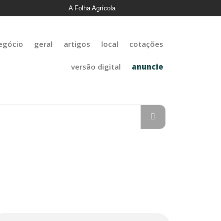
A Folha Agrícola
egócio
geral
artigos
local
cotações
versão digital
anuncie