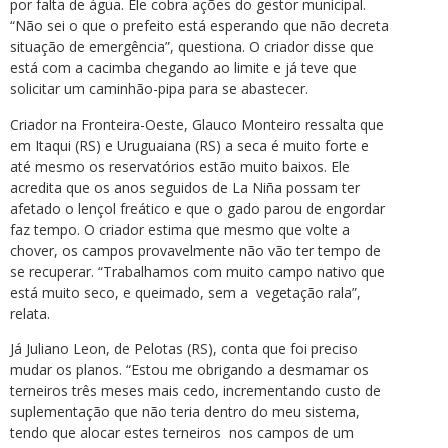
por falta de água. Ele cobra ações do gestor municipal.
“Não sei o que o prefeito está esperando que não decreta
situação de emergência”, questiona. O criador disse que
está com a cacimba chegando ao limite e já teve que
solicitar um caminhão-pipa para se abastecer.
Criador na Fronteira-Oeste, Glauco Monteiro ressalta que
em Itaqui (RS) e Uruguaiana (RS) a seca é muito forte e
até mesmo os reservatórios estão muito baixos. Ele
acredita que os anos seguidos de La Niña possam ter
afetado o lençol freático e que o gado parou de engordar
faz tempo. O criador estima que mesmo que volte a
chover, os campos provavelmente não vão ter tempo de
se recuperar. “Trabalhamos com muito campo nativo que
está muito seco, e queimado, sem a vegetação rala”,
relata.
Já Juliano Leon, de Pelotas (RS), conta que foi preciso
mudar os planos. “Estou me obrigando a desmamar os
terneiros três meses mais cedo, incrementando custo de
suplementação que não teria dentro do meu sistema,
tendo que alocar estes terneiros nos campos de um