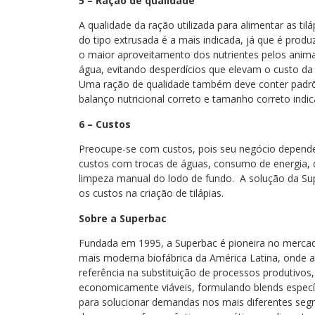
5 – Ração de qualidade
A qualidade da ração utilizada para alimentar as t
do tipo extrusada é a mais indicada, já que é prod
o maior aproveitamento dos nutrientes pelos animai
água, evitando desperdícios que elevam o custo d
Uma ração de qualidade também deve conter padrões
balanço nutricional correto e tamanho correto indic
6 – Custos
Preocupe-se com custos, pois seu negócio depende 
custos com trocas de águas, consumo de energia, d
limpeza manual do lodo de fundo. A solução da Sup
os custos na criação de tilápias.
Sobre a Superbac
Fundada em 1995, a Superbac é pioneira no mercado
mais moderna biofábrica da América Latina, onde 
referência na substituição de processos produtivos
economicamente viáveis, formulando blends específ
para solucionar demandas nos mais diferentes seg