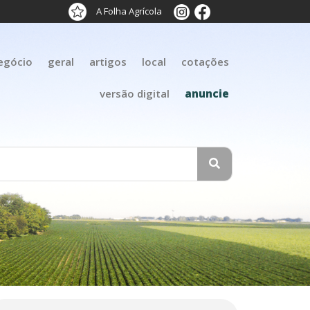
A Folha Agrícola
egócio
geral
artigos
local
cotações
versão digital
anuncie