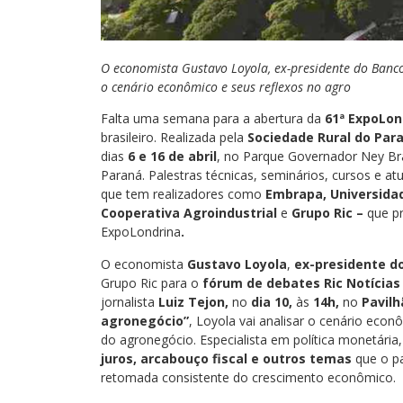
O economista Gustavo Loyola, ex-presidente do Banc
o cenário econômico e seus reflexos no agro
Falta uma semana para a abertura da
61ª ExpoLon
brasileiro. Realizada pela
Sociedade Rural do Par
dias
6 e 16 de abril
, no Parque Governador Ney Br
Paraná. Palestras técnicas, seminários, cursos e 
que tem realizadores como
Embrapa, Universidad
Cooperativa Agroindustrial
e
Grupo Ric –
que p
ExpoLondrina
.
O economista
Gustavo Loyola
,
ex-presidente do
Grupo Ric para o
fórum de debates Ric Notícia
jornalista
Luiz Tejon,
no
dia 10,
às
14h,
no
Pavilh
agronegócio”
, Loyola vai analisar o cenário eco
do agronegócio. Especialista em política monetária
juros, arcabouço fiscal e outros temas
que o p
retomada consistente do crescimento econômico.