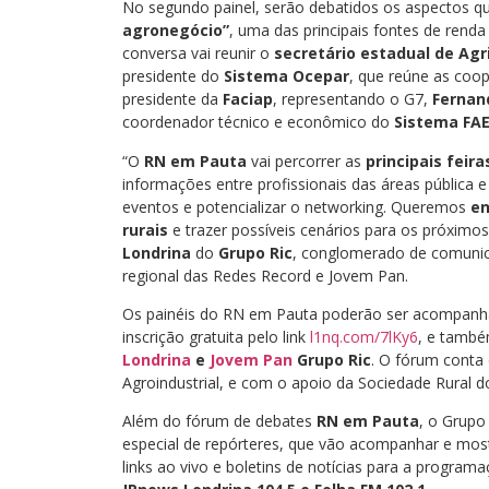
No segundo painel, serão debatidos os aspectos q
agronegócio”
, uma das principais fontes de renda
conversa vai reunir o
secretário estadual de Ag
presidente do
Sistema Ocepar
, que reúne as coo
presidente da
Faciap
, representando o G7,
Fernan
coordenador técnico e econômico do
Sistema FA
“O
RN em Pauta
vai percorrer as
principais feir
informações entre profissionais das áreas pública 
eventos e potencializar o networking. Queremos
en
rurais
e trazer possíveis cenários para os próximo
Londrina
do
Grupo Ric
, conglomerado de comunica
regional das Redes Record e Jovem Pan.
Os painéis do RN em Pauta poderão ser acompanh
inscrição gratuita pelo link
l1nq.com/7lKy6
, e també
Londrina
e
Jovem Pan
Grupo Ric
. O fórum conta 
Agroindustrial, e com o apoio da Sociedade Rural d
Além do fórum de debates
RN em Pauta
, o Grupo
especial de repórteres, que vão acompanhar e mo
links ao vivo e boletins de notícias para a program