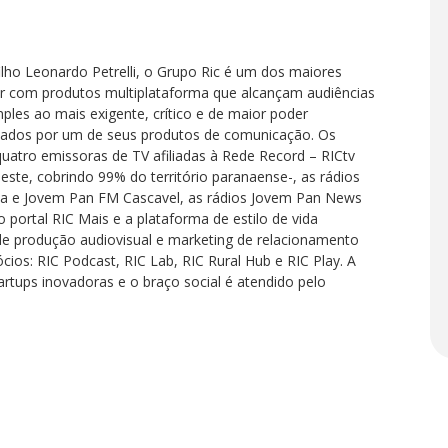
ilho Leonardo Petrelli, o Grupo Ric é um dos maiores
r com produtos multiplataforma que alcançam audiências
ples ao mais exigente, crítico e de maior poder
tados por um de seus produtos de comunicação. Os
uatro emissoras de TV afiliadas à Rede Record – RICtv
Oeste, cobrindo 99% do território paranaense-, as rádios
a e Jovem Pan FM Cascavel, as rádios Jovem Pan News
o portal RIC Mais e a plataforma de estilo de vida
de produção audiovisual e marketing de relacionamento
os: RIC Podcast, RIC Lab, RIC Rural Hub e RIC Play. A
rtups inovadoras e o braço social é atendido pelo