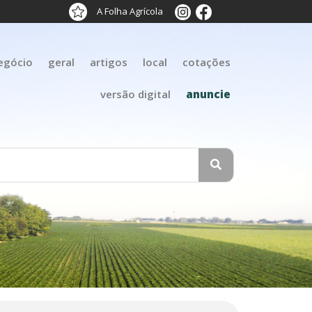
A Folha Agrícola
egócio
geral
artigos
local
cotações
versão digital
anuncie