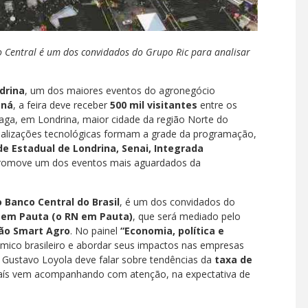
o Central é um dos convidados do Grupo Ric para analisar
drina
, um dos maiores eventos do agronegócio
aná
, a feira deve receber
500 mil visitantes
entre os
aga, em Londrina, maior cidade da região Norte do
atualizações tecnológicas formam a grade da programação,
e Estadual de Londrina, Senai, Integrada
romove um dos eventos mais aguardados da
 Banco Central do Brasil
, é um dos convidados do
s em Pauta (o RN em Pauta)
, que será mediado pelo
ão Smart Agro
. No painel
“Economia, política e
nômico brasileiro e abordar seus impactos nas empresas
, Gustavo Loyola deve falar sobre tendências da
taxa de
aís vem acompanhando com atenção, na expectativa de