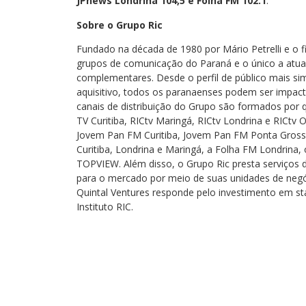
JPnews Londrina 104,5 e Folha FM 102.1
.
Sobre o Grupo Ric
Fundado na década de 1980 por Mário Petrelli e o f
grupos de comunicação do Paraná e o único a atua
complementares. Desde o perfil de público mais sim
aquisitivo, todos os paranaenses podem ser impac
canais de distribuição do Grupo são formados por q
TV Curitiba, RICtv Maringá, RICtv Londrina e RICtv 
Jovem Pan FM Curitiba, Jovem Pan FM Ponta Gross
Curitiba, Londrina e Maringá, a Folha FM Londrina, 
TOPVIEW. Além disso, o Grupo Ric presta serviços 
para o mercado por meio de suas unidades de negóci
Quintal Ventures responde pelo investimento em sta
Instituto RIC.