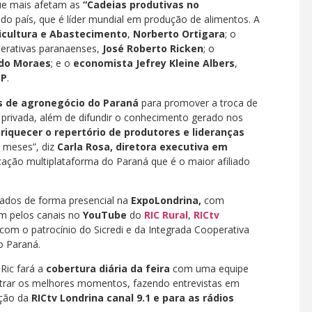
ue mais afetam as
“Cadeias produtivas no
 do país, que é líder mundial em produção de alimentos. A
ricultura e Abastecimento
,
Norberto Ortigara
; o
perativas paranaenses,
José Roberto Ricken
; o
do Moraes
; e o
economista Jefrey Kleine Albers
,
EP
.
as de agronegócio do Paraná
para promover a troca de
e privada, além de difundir o conhecimento gerado nos
riquecer o repertório de produtores e lideranças
s meses”, diz
Carla Rosa, diretora executiva em
ção multiplataforma do Paraná que é o maior afiliado
ados de forma presencial na
ExpoLondrina,
com
m pelos canais no
YouTube
do
RIC Rural
,
RICtv
com o patrocínio do Sicredi e da Integrada Cooperativa
o Paraná.
 Ric fará a
cobertura diária da feira
com uma equipe
strar os melhores momentos, fazendo entrevistas em
ação da
RICtv Londrina canal 9.1 e para as rádios