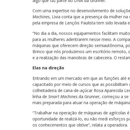
algo que faz parte do DNA da Grunner.
Com uma expertise no desenvolvimento de soluçõe
Machines
, Livia conta que a presença da mulher na
pela empresa de Lençóis Paulista tem sido levada 
“No dia a dia, nossos equipamentos facilitam muito
para as mulheres adentrarem nesse meio. A compan
máquinas que oferecem direção semiautônoma, por 
Brinco que nós produzimos um escritório remoto, q
e a realização das manobras de cabeceira. O restant
Elas na direção
Entrando em um mercado em que as funções até e
capacitado por meio de cursos que as possibilitam
colheitadeira de cana-de-açúcar Rosa Aparecida L
linha de
Smart Machines
da Grunner, começou a se c
mais preparada para atuar na operação de máquinas
“Trabalhar na operação de máquinas de agrícolas 
oportunidade de realizá-lo, eu não medi esforços pa
os conhecimentos que obtive”, relata a operadora.