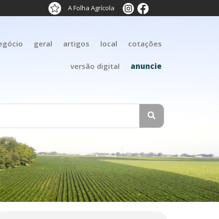
A Folha Agrícola
egócio
geral
artigos
local
cotações
versão digital
anuncie