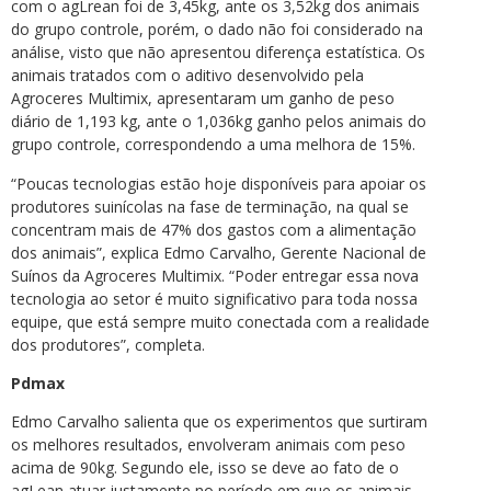
com o agLrean foi de 3,45kg, ante os 3,52kg dos animais
do grupo controle, porém, o dado não foi considerado na
análise, visto que não apresentou diferença estatística. Os
animais tratados com o aditivo desenvolvido pela
Agroceres Multimix, apresentaram um ganho de peso
diário de 1,193 kg, ante o 1,036kg ganho pelos animais do
grupo controle, correspondendo a uma melhora de 15%.
“Poucas tecnologias estão hoje disponíveis para apoiar os
produtores suinícolas na fase de terminação, na qual se
concentram mais de 47% dos gastos com a alimentação
dos animais”, explica Edmo Carvalho, Gerente Nacional de
Suínos da Agroceres Multimix. “Poder entregar essa nova
tecnologia ao setor é muito significativo para toda nossa
equipe, que está sempre muito conectada com a realidade
dos produtores”, completa.
Pdmax
Edmo Carvalho salienta que os experimentos que surtiram
os melhores resultados, envolveram animais com peso
acima de 90kg. Segundo ele, isso se deve ao fato de o
agLean atuar justamente no período em que os animais