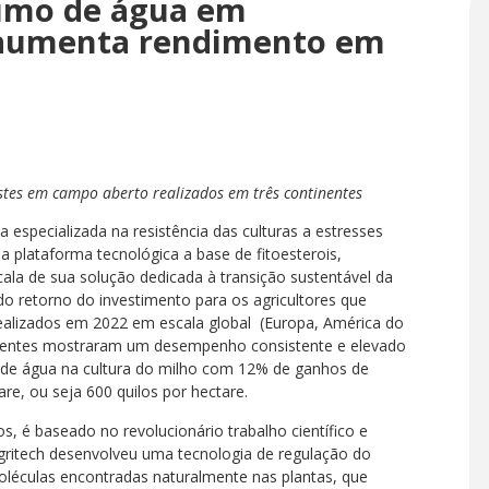
sumo de água em
e aumenta rendimento em
estes em campo aberto realizados em três continentes
a especializada na resistência das culturas a estresses
 plataforma tecnológica a base de fitoesterois,
la de sua solução dedicada à transição sustentável da
o retorno do investimento para os agricultores que
realizados em 2022 em escala global (Europa, América do
ndentes mostraram um desempenho consistente e elevado
z de água na cultura do milho com 12% de ganhos de
re, ou seja 600 quilos por hectare.
, é baseado no revolucionário trabalho científico e
Agritech desenvolveu uma tecnologia de regulação do
oléculas encontradas naturalmente nas plantas, que