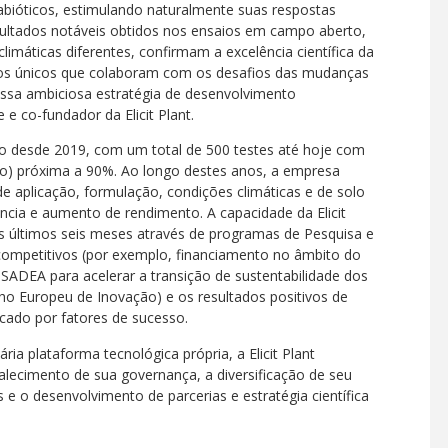
 abióticos, estimulando naturalmente suas respostas
esultados notáveis obtidos nos ensaios em campo aberto,
limáticas diferentes, confirmam a excelência científica da
utos únicos que colaboram com os desafios das mudanças
ossa ambiciosa estratégia de desenvolvimento
 e co-fundador da Elicit Plant.
po desde 2019, com um total de 500 testes até hoje com
to) próxima a 90%. Ao longo destes anos, a empresa
aplicação, formulação, condições climáticas e de solo
ncia e aumento de rendimento. A capacidade da Elicit
os últimos seis meses através de programas de Pesquisa e
ompetitivos (por exemplo, financiamento no âmbito do
ADEA para acelerar a transição de sustentabilidade dos
ho Europeu de Inovação) e os resultados positivos de
cado por fatores de sucesso.
ia plataforma tecnológica própria, a Elicit Plant
talecimento de sua governança, a diversificação de seu
 e o desenvolvimento de parcerias e estratégia científica