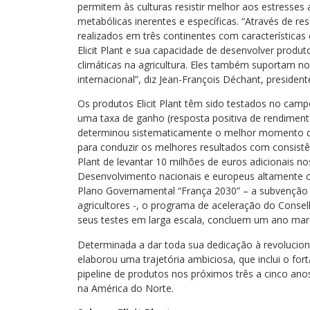
permitem às culturas resistir melhor aos estresses
metabólicas inerentes e específicas. “Através de r
realizados em três continentes com características c
Elicit Plant e sua capacidade de desenvolver prod
climáticas na agricultura. Eles também suportam n
internacional”, diz Jean-François Déchant, presidente
Os produtos Elicit Plant têm sido testados no cam
uma taxa de ganho (resposta positiva de rendimen
determinou sistematicamente o melhor momento de 
para conduzir os melhores resultados com consistê
Plant de levantar 10 milhões de euros adicionais n
Desenvolvimento nacionais e europeus altamente c
Plano Governamental “França 2030” – a subvenção S
agricultores -, o programa de aceleração do Consel
seus testes em larga escala, concluem um ano mar
Determinada a dar toda sua dedicação à revolucionár
elaborou uma trajetória ambiciosa, que inclui o for
pipeline de produtos nos próximos três a cinco anos
na América do Norte.