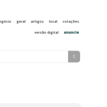
A Folha Agrícola
egócio
geral
artigos
local
cotações
versão digital
anuncie