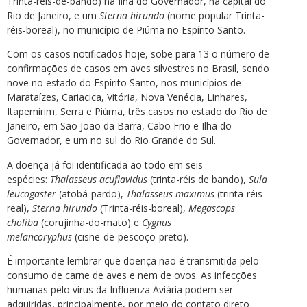
Trinta-réis-de-bando) na Ilha do Governador, na capital do
Rio de Janeiro, e um
Sterna hirundo
(nome popular Trinta-
réis-boreal), no município de Piúma no Espírito Santo.
Com os casos notificados hoje, sobe para 13 o número de
confirmações de casos em aves silvestres no Brasil, sendo
nove no estado do Espírito Santo, nos municípios de
Marataízes, Cariacica, Vitória, Nova Venécia, Linhares,
Itapemirim, Serra e Piúma, três casos no estado do Rio de
Janeiro, em São João da Barra, Cabo Frio e Ilha do
Governador, e um no sul do Rio Grande do Sul.
A doença já foi identificada ao todo em seis
espécies:
Thalasseus acuflavidus
(trinta-réis de bando),
Sula
leucogaster
(atobá-pardo),
Thalasseus maximus
(trinta-réis-
real),
Sterna hirundo
(Trinta-réis-boreal),
Megascops
choliba
(corujinha-do-mato) e
Cygnus
melancoryphus
(cisne-de-pescoço-preto).
É importante lembrar que doença não é transmitida pelo
consumo de carne de aves e nem de ovos. As infecções
humanas pelo vírus da Influenza Aviária podem ser
adquiridas, principalmente, por meio do contato direto