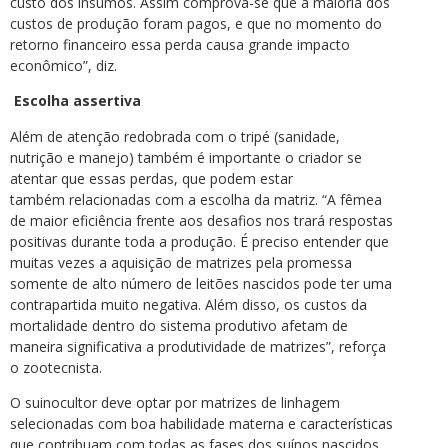
custo dos insumos. Assim comprova-se que a maioria dos
custos de produção foram pagos, e que no momento do
retorno financeiro essa perda causa grande impacto
econômico”, diz.
Escolha assertiva
Além de atenção redobrada com o tripé (sanidade,
nutrição e manejo) também é importante o criador se
atentar que essas perdas, que podem estar
também relacionadas com a escolha da matriz. “A fêmea
de maior eficiência frente aos desafios nos trará respostas
positivas durante toda a produção. É preciso entender que
muitas vezes a aquisição de matrizes pela promessa
somente de alto número de leitões nascidos pode ter uma
contrapartida muito negativa. Além disso, os custos da
mortalidade dentro do sistema produtivo afetam de
maneira significativa a produtividade de matrizes”, reforça
o zootecnista.
O suinocultor deve optar por matrizes de linhagem
selecionadas com boa habilidade materna e características
que contribuam com todas as fases dos suínos nascidos.