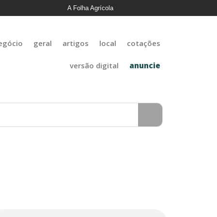
A Folha Agrícola
egócio
geral
artigos
local
cotações
versão digital
anuncie