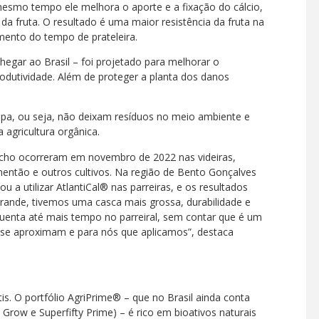
 mesmo tempo ele melhora o aporte e a fixação do cálcio,
 da fruta. O resultado é uma maior resistência da fruta na
umento do tempo de prateleira.
hegar ao Brasil – foi projetado para melhorar o
odutividade. Além de proteger a planta dos danos
mpa, ou seja, não deixam resíduos no meio ambiente e
 agricultura orgânica.
aúcho ocorreram em novembro de 2022 nas videiras,
ntão e outros cultivos. Na região de Bento Gonçalves
a utilizar AtlantiCal® nas parreiras, e os resultados
i grande, tivemos uma casca mais grossa, durabilidade e
uenta até mais tempo no parreiral, sem contar que é um
 se aproximam e para nós que aplicamos”, destaca
tis. O portfólio AgriPrime® – que no Brasil ainda conta
row e Superfifty Prime) – é rico em bioativos naturais