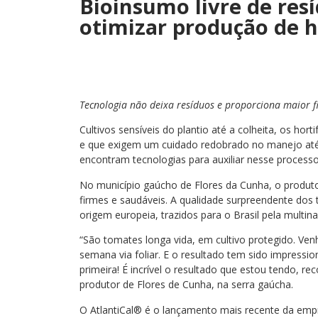
Bioinsumo livre de res
otimizar produção de h
Tecnologia não deixa resíduos e proporciona maior fi
Cultivos sensíveis do plantio até a colheita, os hor
e que exigem um cuidado redobrado no manejo até
encontram tecnologias para auxiliar nesse processo 
No município gaúcho de Flores da Cunha, o produto
firmes e saudáveis. A qualidade surpreendente dos 
origem europeia, trazidos para o Brasil pela multinac
“São tomates longa vida, em cultivo protegido. Ven
semana via foliar. E o resultado tem sido impressi
primeira! É incrível o resultado que estou tendo, r
produtor de Flores de Cunha, na serra gaúcha.
O AtlantiCal® é o lançamento mais recente da empr