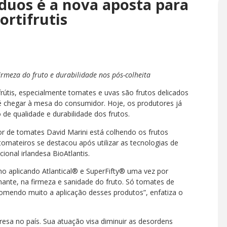
íduos é a nova aposta para
ortifrutis
rmeza do fruto e durabilidade nos pós-colheita
tifrútis, especialmente tomates e uvas são frutos delicados
 chegar à mesa do consumidor. Hoje, os produtores já
de qualidade e durabilidade dos frutos.
r de tomates David Marini está colhendo os frutos
tomateiros se destacou após utilizar as tecnologias de
ional irlandesa BioAtlantis.
ho aplicando Atlantical® e SuperFifty® uma vez por
onante, na firmeza e sanidade do fruto. Só tomates de
ecomendo muito a aplicação desses produtos”, enfatiza o
esa no país. Sua atuação visa diminuir as desordens