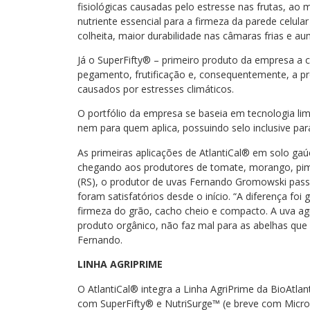
fisiológicas causadas pelo estresse nas frutas, ao
nutriente essencial para a firmeza da parede celular
colheita, maior durabilidade nas câmaras frias e a
Já o SuperFifty® – primeiro produto da empresa a c
pegamento, frutificação e, consequentemente, a pr
causados por estresses climáticos.
O portfólio da empresa se baseia em tecnologia li
nem para quem aplica, possuindo selo inclusive para
As primeiras aplicações de AtlantiCal® em solo g
chegando aos produtores de tomate, morango, pime
(RS), o produtor de uvas Fernando Gromowski passou 
foram satisfatórios desde o início. “A diferença fo
firmeza do grão, cacho cheio e compacto. A uva ag
produto orgânico, não faz mal para as abelhas que
Fernando.
LINHA AGRIPRIME
O AtlantiCal® integra a Linha AgriPrime da BioAtlan
com SuperFifty® e NutriSurge™ (e breve com Micro G