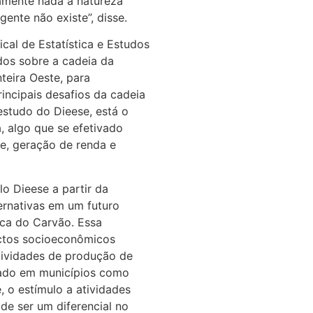
tamente nada a natureza
ente não existe”, disse.
cal de Estatística e Estudos
os sobre a cadeia da
teira Oeste, para
incipais desafios da cadeia
estudo do Dieese, está o
, algo que se efetivado
de, geração de renda e
o Dieese a partir da
ernativas em um futuro
ica do Carvão. Essa
actos socioeconômicos
tividades de produção de
urado em municípios como
 o estímulo a atividades
ode ser um diferencial no