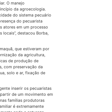
iar. O manejo
ncípio da agroecologia.
idade do sistema pecuário
presença do pecuarista
is atores em um processo
s locais”, destacou Borba,
amaquã, que estiveram por
nização da agricultura,
gicas de produção de
is, com preservação da
a, solo e ar, fixação de
gente inserir os pecuaristas
 a partir de um movimento em
nas famílias produtoras
familiar é extremamente