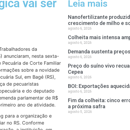
gica vai ser
Leia mais
Nanofertilizante produzi
crescimento de milho e s
agosto 6, 2026
Colheita mais intensa amp
agosto 6, 2026
Trabalhadores da
Demanda sustenta preços 
) anunciaram, nesta sexta-
agosto 6, 2026
 Pecuária de Corte Familiar
Preço do suíno vivo recua
formações sobre a novidade
Cepea
uária Sul, em Bagé (RS),
agosto 6, 2026
ça de pecuaristas
BOI: Exportações aquecid
gropecuária e do deputado
agosto 6, 2026
 emenda parlamentar de R$
Fim da colheita: cinco e
rimeiro ano de atividade.
a próxima safra
agosto 5, 2026
ag para a organização e
iar no RS. Conforme
eração, a instituição, em