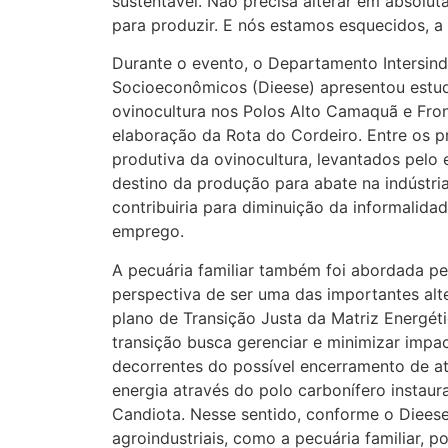
sustentável. Não precisa alterar em absolu
para produzir. E nós estamos esquecidos, a g
Durante o evento, o Departamento Intersindi
Socioeconômicos (Dieese) apresentou estud
ovinocultura nos Polos Alto Camaquã e Fron
elaboração da Rota do Cordeiro. Entre os pr
produtiva da ovinocultura, levantados pelo 
destino da produção para abate na indústria
contribuiria para diminuição da informalida
emprego.
A pecuária familiar também foi abordada pel
perspectiva de ser uma das importantes alt
plano de Transição Justa da Matriz Energét
transição busca gerenciar e minimizar imp
decorrentes do possível encerramento de a
energia através do polo carbonífero insta
Candiota. Nesse sentido, conforme o Dieese,
agroindustriais, como a pecuária familiar, p