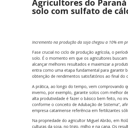
Agricultores do Paran
solo com sulfato de cá
Incremento na produção da soja chegou a 10% em p
Fase crucial no ciclo de produção agrícola, o perío
solo. É o momento em que os agricultores buscam o
alcançar melhores resultados e maximizar a produti
entra como uma etapa fundamental para garantir b
obtenção de rendimentos satisfatórios ao final do c
A prática, ao longo do tempo, vem comprovando que
inverno, por exemplo, garante solos com melhor d
alta produtividade é fazer o básico bem feito, no i
conforme o conceito de Adubação de Sistema”, afir
empresa catarinense referência em fertilizantes sóli
Na propriedade do agricultor Miguel Abrão, em Rolând
culturas da soja, no trigo, milho e na cana. Os resu