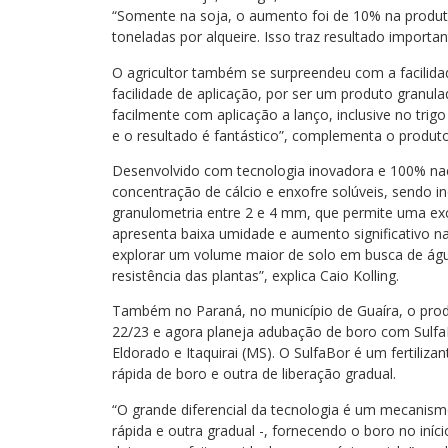
“Somente na soja, o aumento foi de 10% na produtiv
toneladas por alqueire. Isso traz resultado importa
O agricultor também se surpreendeu com a facilidad
facilidade de aplicação, por ser um produto granul
facilmente com aplicação a lanço, inclusive no trigo a
e o resultado é fantástico”, complementa o produto
Desenvolvido com tecnologia inovadora e 100% nacion
concentração de cálcio e enxofre solúveis, sendo i
granulometria entre 2 e 4 mm, que permite uma exce
apresenta baixa umidade e aumento significativo n
explorar um volume maior de solo em busca de água
resistência das plantas”, explica Caio Kolling.
Também no Paraná, no município de Guaíra, o produt
22/23 e agora planeja adubação de boro com SulfaB
Eldorado e Itaquirai (MS). O SulfaBor é um fertiliz
rápida de boro e outra de liberação gradual.
“O grande diferencial da tecnologia é um mecanis
rápida e outra gradual -, fornecendo o boro no iní