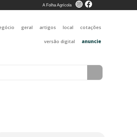
A Folha Agrícola
egócio
geral
artigos
local
cotações
versão digital
anuncie