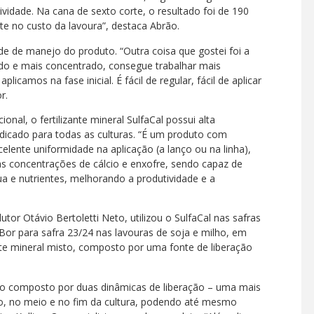
idade. Na cana de sexto corte, o resultado foi de 190
nte no custo da lavoura”, destaca Abrão.
e de manejo do produto. “Outra coisa que gostei foi a
ado e mais concentrado, consegue trabalhar mais
plicamos na fase inicial. É fácil de regular, fácil de aplicar
r.
al, o fertilizante mineral SulfaCal possui alta
ndicado para todas as culturas. “É um produto com
lente uniformidade na aplicação (a lanço ou na linha),
as concentrações de cálcio e enxofre, sendo capaz de
 e nutrientes, melhorando a produtividade e a
or Otávio Bertoletti Neto, utilizou o SulfaCal nas safras
or para safra 23/24 nas lavouras de soja e milho, em
ante mineral misto, composto por uma fonte de liberação
mo composto por duas dinâmicas de liberação – uma mais
cio, no meio e no fim da cultura, podendo até mesmo