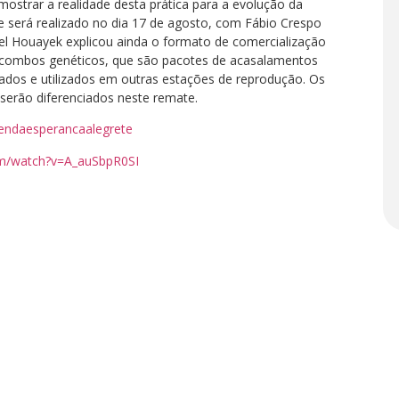
mostrar a realidade desta prática para a evolução da
e será realizado no dia 17 de agosto, com Fábio Crespo
el Houayek explicou ainda o formato de comercialização
 combos genéticos, que são pacotes de acasalamentos
dos e utilizados em outras estações de reprodução. Os
serão diferenciados neste remate.
endaesperancaalegrete
m/watch?v=A_auSbpR0SI