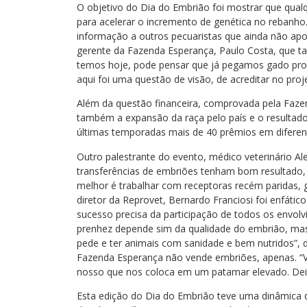
O objetivo do Dia do Embrião foi mostrar que qual
para acelerar o incremento de genética no rebanho
informação a outros pecuaristas que ainda não apo
gerente da Fazenda Esperança, Paulo Costa, que ta
temos hoje, pode pensar que já pegamos gado pro
aqui foi uma questão de visão, de acreditar no proj
Além da questão financeira, comprovada pela Faz
também a expansão da raça pelo país e o resultado 
últimas temporadas mais de 40 prêmios em difere
Outro palestrante do evento, médico veterinário Al
transferências de embriões tenham bom resultado,
melhor é trabalhar com receptoras recém paridas, 
diretor da Reprovet, Bernardo Franciosi foi enfátic
sucesso precisa da participação de todos os envolvi
prenhez depende sim da qualidade do embrião, mas 
pede e ter animais com sanidade e bem nutridos”, 
Fazenda Esperança não vende embriões, apenas. “V
nosso que nos coloca em um patamar elevado. Dei
Esta edição do Dia do Embrião teve uma dinâmica 