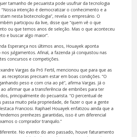
quer tamanho de pecuarista pode usufruir da tecnologia
. “Nossa intenção é democratizar o conhecimento e a
stam nesta biotecnologia”, revela o empresário. O
mbém participou da live, disse que “quem vê o que
nto ou que temos anos de seleção. Mas o que aconteceu
eto e buscar algo maior”.
enda Esperança nos últimos anos, Houayek aponta
nos julgamentos. Afinal, a fazenda já conquistou nas
ntes concursos e competições.
exandre Vargas da Pró Fertil, mencionou que para que as
 as receptoras precisam estar em boas condições. “O
ganhando peso e com cria ao pé”, afirma Vargas. Já o
o ao afirmar que a transferência de embriões para ter
dos, principalmente do pecuarista. “O percentual de
passa muito pela propriedade, de fazer o que a gente
destaca Franciosi. Raphael Houayek enfatizou ainda que a
endemos prenhezes garantidas, isso é um diferencial
xamos o comprador tranquilo.”
diferente. No evento do ano passado, houve faturamento