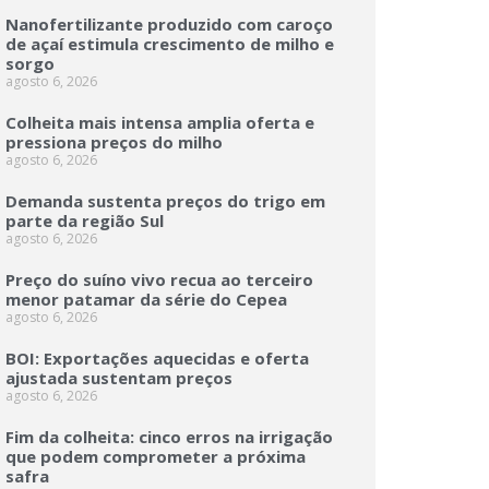
Nanofertilizante produzido com caroço
de açaí estimula crescimento de milho e
sorgo
agosto 6, 2026
Colheita mais intensa amplia oferta e
pressiona preços do milho
agosto 6, 2026
Demanda sustenta preços do trigo em
parte da região Sul
agosto 6, 2026
Preço do suíno vivo recua ao terceiro
menor patamar da série do Cepea
agosto 6, 2026
BOI: Exportações aquecidas e oferta
ajustada sustentam preços
agosto 6, 2026
Fim da colheita: cinco erros na irrigação
que podem comprometer a próxima
safra