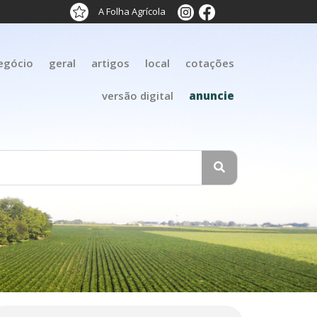
A Folha Agrícola
egócio
geral
artigos
local
cotações
versão digital
anuncie