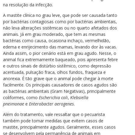
na resolução da infecção.
A mastite clínica no grau leve, que pode ser causada tanto
por bactérias contagiosas como por bactérias ambientais,
não leva alterações sistêmicas ou no quarto afetados dos
animais. Já em grau moderado, que tem as mesmas
bactérias como causa, ocasiona inchaço, vermelhidão,
edema e enrijecimento das mamas, levando dor às vacas.
Ainda assim, o pior cenário está em grau agudo. Nesse, o
animal fica extremamente baqueado, pois apresenta febre
e outros sinais de distúrbio sistêmico, como depressão
acentuada, pulsação fraca, olhos fundos, fraqueza e
anorexia. É tão grave que o animal pode chegar à morte
facilmente. Os principais causadores de casos agudos são
as bactérias ambientais (Gram Negativas), principalmente
coliformes, como
Escherichia coli
,
Klebsiella
pneimonae
e
Enterobacter aerogenes
.
Além do tratamento, vale ressaltar que o pecuarista
também pode tomar medidas que evitem casos de
mastite, principalmente agudos. Geralmente, esses casos
se desenvolvem pela permanência de animais em