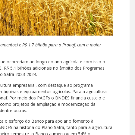
amentos) e R$ 1,7 bilhão para o Pronaf, com a maior
que ocorreriam ao longo do ano agrícola e com isso o
 30, R$ 5,1 bilhões adicionais no âmbito dos Programas
o Safra 2023-2024.
icultura empresarial, com destaque ao programa
 máquinas e equipamentos agrícolas. Para a agricultura
Pronaf. Por meio dos PAGFs o BNDES financia custeio e
s, como projetos de ampliação e modernização da
dentre outras.
ca o esforço do Banco para apoiar o fomento à
BNDES na história do Plano Safra, tanto para a agricultura
primeiro semestre, o Banco aumentou em 54% o