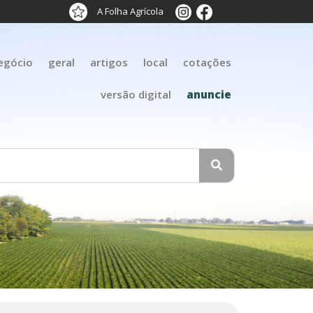
A Folha Agrícola
egócio
geral
artigos
local
cotações
versão digital
anuncie