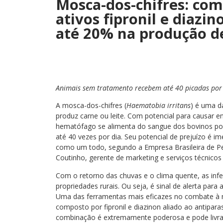
Mosca-dos-chifres: com
ativos fipronil e diazi
até 20% na produção de
Animais sem tratamento recebem até 40 picadas po
A mosca-dos-chifres (
Haematobia irritans
) é uma da
produz carne ou leite. Com potencial para causar 
hematófago se alimenta do sangue dos bovinos po
até 40 vezes por dia. Seu potencial de prejuízo é i
como um todo, segundo a Empresa Brasileira de Pe
Coutinho, gerente de marketing e serviços técnicos
Com o retorno das chuvas e o clima quente, as in
propriedades rurais. Ou seja, é sinal de alerta para 
Uma das ferramentas mais eficazes no combate à m
composto por fipronil e diazinon aliado ao antipara
combinação é extremamente poderosa e pode livrar