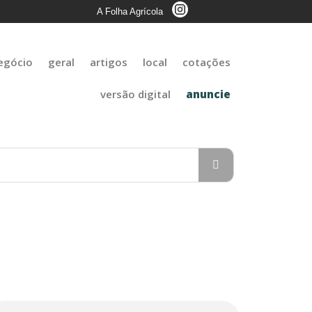
A Folha Agrícola
egócio
geral
artigos
local
cotações
versão digital
anuncie