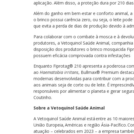
aplicação. Além disso, a proteção dura por 210 dias
Além do ganho em bem-estar e conforto animal, a 
o brinco possui carência zero, ou seja, o leite p
que evita a perda de dias de produção devido à ad
Para colaborar com o combate à mosca e à devoluç
produtores, a Vetoquinol Saúde Animal, companhia
disposição dos produtores o brinco mosquicida Fi
possuem eficácia comprovada contra infestações
Enquanto Fiprotag® 210 apresenta a poderosa comb
ao
Haematobia irritans
, Bullmax® Premium destaca-
modernas desenvolvidas para contribuir com a produ
aos animais seja de corte ou de leite. É imprescind
responsáveis por alimentar o planeta e gerar segura
Coutinho.
Sobre a Vetoquinol Saúde Animal
A Vetoquinol Saúde Animal está entre as 10 maiore
União Europeia, Américas e região Ásia-Pacífico. C
atuação – celebrados em 2023 – a empresa também 