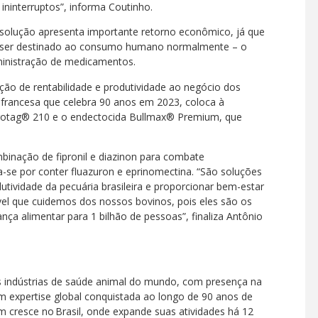
 ininterruptos”, informa Coutinho.
solução apresenta importante retorno econômico, já que
ode ser destinado ao consumo humano normalmente – o
ministração de medicamentos.
ão de rentabilidade e produtividade ao negócio dos
 francesa que celebra 90 anos em 2023, coloca à
protag® 210 e o endectocida Bullmax® Premium, que
inação de fipronil e diazinon para combate
se por conter fluazuron e eprinomectina. “São soluções
tividade da pecuária brasileira e proporcionar bem-estar
ível que cuidemos dos nossos bovinos, pois eles são os
nça alimentar para 1 bilhão de pessoas”, finaliza Antônio
s indústrias de saúde animal do mundo, com presença na
om expertise global conquistada ao longo de 90 anos de
cresce no Brasil, onde expande suas atividades há 12