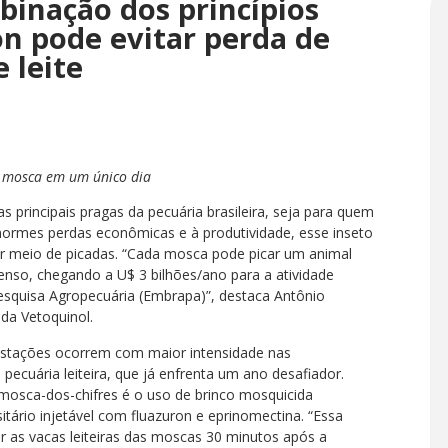
binação dos princípios
non pode evitar perda de
 leite
r mosca em um único dia
s principais pragas da pecuária brasileira, seja para quem
enormes perdas econômicas e à produtividade, esse inseto
r meio de picadas. “Cada mosca pode picar um animal
menso, chegando a U$ 3 bilhões/ano para a atividade
squisa Agropecuária (Embrapa)”, destaca Antônio
 da Vetoquinol.
festações ocorrem com maior intensidade nas
a pecuária leiteira, que já enfrenta um ano desafiador.
osca-dos-chifres é o uso de brinco mosquicida
sitário injetável com fluazuron e eprinomectina. “Essa
 as vacas leiteiras das moscas 30 minutos após a