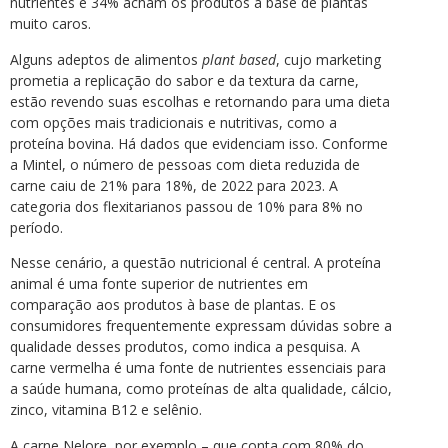
nutrientes e 34% acham os produtos à base de plantas
muito caros.
Alguns adeptos de alimentos
plant based
, cujo marketing
prometia a replicação do sabor e da textura da carne,
estão revendo suas escolhas e retornando para uma dieta
com opções mais tradicionais e nutritivas, como a
proteína bovina. Há dados que evidenciam isso. Conforme
a Mintel, o número de pessoas com dieta reduzida de
carne caiu de 21% para 18%, de 2022 para 2023. A
categoria dos flexitarianos passou de 10% para 8% no
período.
Nesse cenário, a questão nutricional é central. A proteína
animal é uma fonte superior de nutrientes em
comparação aos produtos à base de plantas. E os
consumidores frequentemente expressam dúvidas sobre a
qualidade desses produtos, como indica a pesquisa. A
carne vermelha é uma fonte de nutrientes essenciais para
a saúde humana, como proteínas de alta qualidade, cálcio,
zinco, vitamina B12 e selênio.
A carne Nelore, por exemplo – que conta com 80% do