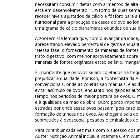
necessitam consumir dietas com alimentos de alta di
está em desenvolvimento. “Em torno de duas seman
receber níveis ajustados de cálcio e fósforo para 
nutricional para a produção da casca do ovo ao long
uma grama de cálcio diariamente oriundos de sua di
A zootecnista lembra que, com o avançar da idade
apresentando elevado percentual de gema enquanto
“Nessa fase, o fornecimento de minerais de fontes
trato digestivo, com melhor aproveitamento sobre 
minerais de fontes orgânicas estão selênio, manganê
É importante que os ovos sejam coletados na freq
prejudicar a qualidade. Por isso, a zootecnista da 
convencionais, onde as coletas são manuais, elas 
evitar acúmulo de ovos, enquanto nos galpões aut
tempo nos períodos de maior postura de ovos. O m
e à qualidade da mão de obra. Outro ponto importa
estradas por onde esses ovos passam, pois caso 
formação de trincas nos ovos. Ao chegar à sala de 
submetidos à ovoscopia, pesados e embalados de 
Para contribuir cada vez mais com o sucesso dos av
Auster Nutrição Animal incluiu a vitamina C em Númi