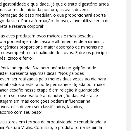
gestibilidade e qualidade, já que o trato digestório ainda
as antes do início da postura, as aves devem
a formação do osso medular, o que proporcionará aporte
o da vida. Para a formação do ovo, a ave utiliza cerca de
eta e reserva corporal”.
, as aves produzem ovos maiores e mais pesados,
 a porcentagem de casca e albúmen tende a diminuir.
 orgânicas proporciona maior absorção de minerais no
o desempenho e a qualidade dos ovos. Entre os principais
s, zinco e ferro”.
uência adequada. Sua permanência no galpão pode
Auster apresenta algumas dicas: “Nos galpões
devem ser realizadas pelo menos duas vezes ao dia para
omatizados a esteira pode permanecer ligada por maior
aior desafio nessa etapa é em relação à quantidade
nte a ser observado é a manutenção das esteiras e
estejam em más condições podem influenciar na
ovos, eles devem ser classificados, lavados,
acordo com seu peso”.
icultores em termos de produtividade e rentabilidade, a
a Postura Vitalis. Com isso, o produto torna-se ainda