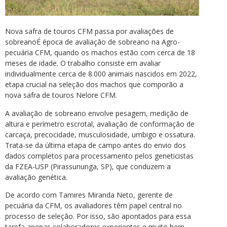
Nova safra de touros CFM passa por avaliações de
sobreanoÉ época de avaliação de sobreano na Agro-
pecuária CFM, quando os machos estão com cerca de 18
meses de idade. O trabalho consiste em avaliar
individualmente cerca de 8.000 animais nascidos em 2022,
etapa crucial na seleção dos machos que comporão a
nova safra de touros Nelore CFM.
A avaliação de sobreano envolve pesagem, medição de
altura e perímetro escrotal, avaliação de conformação de
carcaça, precocidade, musculosidade, umbigo e ossatura.
Trata-se da última etapa de campo antes do envio dos
dados completos para processamento pelos geneticistas
da FZEA-USP (Pirassununga, SP), que conduzem a
avaliação genética.
De acordo com Tamires Miranda Neto, gerente de
pecuária da CFM, os avaliadores têm papel central no
processo de seleção. Por isso, são apontados para essa
tarefa apenas colaboradores experientes e muito bem