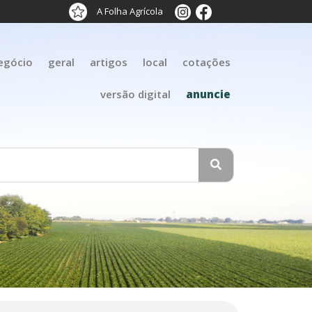
A Folha Agrícola
egócio
geral
artigos
local
cotações
versão digital
anuncie