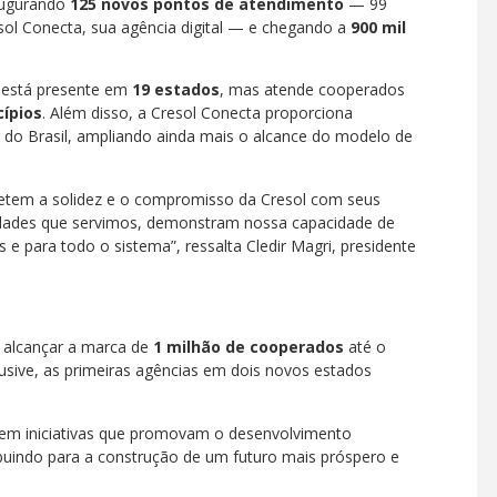
augurando
125 novos pontos de atendimento
— 99
esol Conecta, sua agência digital — e chegando a
900 mil
 está presente em
19 estados
, mas atende cooperados
cípios
. Além disso, a Cresol Conecta proporciona
 do Brasil, ampliando ainda mais o alcance do modelo de
fletem a solidez e o compromisso da Cresol com seus
ades que servimos, demonstram nossa capacidade de
e para todo o sistema”, ressalta Cledir Magri, presidente
o alcançar a marca de
1 milhão de cooperados
até o
lusive, as primeiras agências em dois novos estados
em iniciativas que promovam o desenvolvimento
uindo para a construção de um futuro mais próspero e