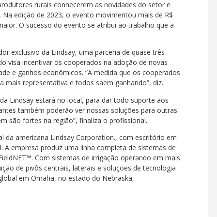
rodutores rurais conhecerem as novidades do setor e
o. Na edição de 2023, o evento movimentou mais de R$
maior. O sucesso do evento se atribui ao trabalho que a
or exclusivo da Lindsay, uma parceria de quase três
do visa incentivar os cooperados na adoção de novas
vidade e ganhos econômicos. “A medida que os cooperados
na mais representativa e todos saem ganhando”, diz.
da Lindsay estará no local, para dar todo suporte aos
sitantes também poderão ver nossas soluções para outras
são fortes na região”, finaliza o profissional.
cal da americana Lindsay Corporation., com escritório em
il. A empresa produz uma linha completa de sistemas de
 FieldNET™. Com sistemas de irrigação operando em mais
uição de pivôs centrais, laterais e soluções de tecnologia
e global em Omaha, no estado do Nebraska,