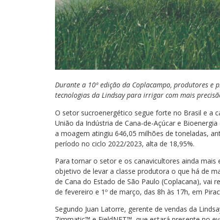
Durante a 10ª edição da Coplacampo, produtores e pr
tecnologias da Lindsay para irrigar com mais precis
O setor sucroenergético segue forte no Brasil e 
União da Indústria de Cana-de-Açúcar e Bioenergia
a moagem atingiu 646,05 milhões de toneladas, an
período no ciclo 2022/2023, alta de 18,95%.
Para tornar o setor e os canavicultores ainda mais
objetivo de levar a classe produtora o que há de 
de Cana do Estado de São Paulo (Coplacana), vai r
de fevereiro e 1º de março, das 8h às 17h, em Pirac
Segundo Juan Latorre, gerente de vendas da Linds
Zimmatic™ e FieldNET™, que estará presente no ev