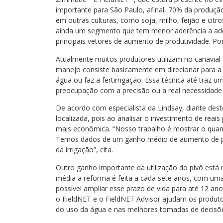
importante para São Paulo, afinal, 70% da produção
em outras culturas, como soja, milho, feijão e citr
ainda um segmento que tem menor aderência a ado
principais vetores de aumento de produtividade. Por 
Atualmente muitos produtores utilizam no canavial 
manejo consiste basicamente em direcionar para a 
água ou faz a fertirrigação. Essa técnica até traz 
preocupação com a precisão ou a real necessidade 
De acordo com especialista da Lindsay, diante deste
localizada, pois ao analisar o investimento de rea
mais econômica. “Nosso trabalho é mostrar o quant
Temos dados de um ganho médio de aumento de p
da irrigação”, cita.
Outro ganho importante da utilização do pivô está 
média a reforma é feita a cada sete anos, com uma 
possível ampliar esse prazo de vida para até 12 a
o FieldNET e o FieldNET Advisor ajudam os produt
do uso da água e nas melhores tomadas de decisõe