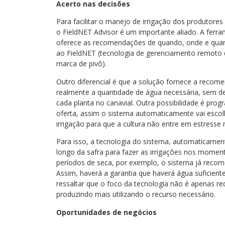
Acerto nas decisões
Para facilitar o manejo de irrigação dos produtore
o FieldNET Advisor é um importante aliado. A ferra
oferece as recomendações de quando, onde e quanto
ao FieldNET (tecnologia de gerenciamento remoto da
marca de pivô).
Outro diferencial é que a solução fornece a recomen
realmente a quantidade de água necessária, sem d
cada planta no canavial. Outra possibilidade é pr
oferta, assim o sistema automaticamente vai esco
irrigação para que a cultura não entre em estress
Para isso, a tecnologia do sistema, automaticamente
longo da safra para fazer as irrigações nos moment
períodos de seca, por exemplo, o sistema já recom
Assim, haverá a garantia que haverá água suficien
ressaltar que o foco da tecnologia não é apenas re
produzindo mais utilizando o recurso necessário.
Oportunidades de negócios