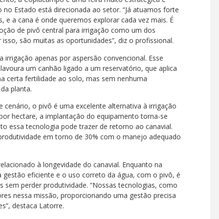
 no Estado está direcionada ao setor. “Já atuamos forte
os, e a cana é onde queremos explorar cada vez mais. É
ção de pivô central para irrigação como um dos
isso, são muitas as oportunidades”, diz o profissional.
a irrigação apenas por aspersão convencional. Esse
lavoura um canhão ligado a um reservatório, que aplica
uma certa fertilidade ao solo, mas sem nenhuma
da planta.
 cenário, o pivô é uma excelente alternativa à irrigação
is por hectare, a implantação do equipamento torna-se
o essa tecnologia pode trazer de retorno ao canavial.
rodutividade em torno de 30% com o manejo adequado
relacionado à longevidade do canavial. Enquanto na
gestão eficiente e o uso correto da água, com o pivô, é
nos sem perder produtividade. “Nossas tecnologias, como
ores nessa missão, proporcionando uma gestão precisa
s”, destaca Latorre.