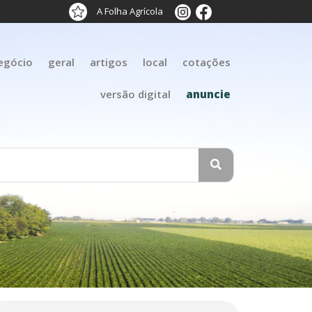
A Folha Agrícola
egócio
geral
artigos
local
cotações
versão digital
anuncie