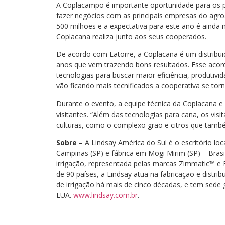
A Coplacampo é importante oportunidade para os p
fazer negócios com as principais empresas do agr
500 milhões e a expectativa para este ano é ainda 
Coplacana realiza junto aos seus cooperados.
De acordo com Latorre, a Coplacana é um distribuid
anos que vem trazendo bons resultados. Esse acor
tecnologias para buscar maior eficiência, produti
vão ficando mais tecnificados a cooperativa se tor
Durante o evento, a equipe técnica da Coplacana e 
visitantes. “Além das tecnologias para cana, os vi
culturas, como o complexo grão e citros que também 
Sobre
– A Lindsay América do Sul é o escritório lo
Campinas (SP) e fábrica em Mogi Mirim (SP) – Bras
irrigação, representada pelas marcas Zimmatic™ e
de 90 países, a Lindsay atua na fabricação e distrib
de irrigação há mais de cinco décadas, e tem sed
EUA.
www.lindsay.com.br
.