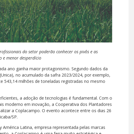
ofissionais do setor poderão conhecer os pivôs e as
ão e menor desperdício
a cada ano ganha maior protagonismo. Segundo dados da
 (Unica), no acumulado da safra 2023/2024, por exemplo,
te 543,14 milhões de toneladas registradas no mesmo
 eficientes, a adoção de tecnologias é fundamental. Com o
mais moderno em inovação, a Cooperativa dos Plantadores
ealizar a Coplacampo. O evento acontece entre os dias 26
icaba/SP.
ay América Latina, empresa representada pelas marcas
ento, a Coplacampo é uma feira muito estratégica e