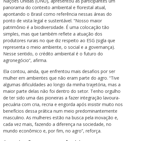
Nações Unidas (ONU), apresentou às participantes um
panorama do contexto ambiental e florestal atual,
apontando o Brasil como referência nessas áreas do
ponto de vista legal e sustentável. “Nosso maior
patrimônio é a biodiversidade. É uma colocação tão
simples, mas que também reflete a atuação dos
produtores rurais no que diz respeito ao ESG (sigla que
representa o meio ambiente, o social e a governança).
Nesse sentido, o crédito ambiental é o futuro do
agronegócio”, afirma.
Ela contou, ainda, que enfrentou mais desafios por ser
mulher em ambientes que não eram parte do agro. “Tive
algumas dificuldades ao longo da minha trajetória, mas a
maior parte delas não foi dentro do setor. Tenho orgulho
de ter sido uma das pioneiras a fazer integração lavoura-
pecuária com cria, recria e engorda após insistir muito nos
benefícios dessa prática num meio predominantemente
masculino. As mulheres estão na busca pela inovação e,
cada vez mais, fazendo a diferença na sociedade, no
mundo econômico e, por fim, no agro”, reforça.