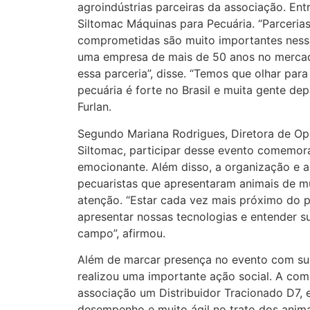
agroindústrias parceiras da associação. Ent
Siltomac Máquinas para Pecuária. “Parceri
comprometidas são muito importantes nessa 
uma empresa de mais de 50 anos no mercad
essa parceria”, disse. “Temos que olhar para
pecuária é forte no Brasil e muita gente d
Furlan.
Segundo Mariana Rodrigues, Diretora de Op
Siltomac, participar desse evento comemor
emocionante. Além disso, a organização e 
pecuaristas que apresentaram animais de m
atenção. “Estar cada vez mais próximo do 
apresentar nossas tecnologias e entender s
campo”, afirmou.
Além de marcar presença no evento com sua
realizou uma importante ação social. A co
associação um Distribuidor Tracionado D7, 
desempenho e muito ágil no trato dos animai