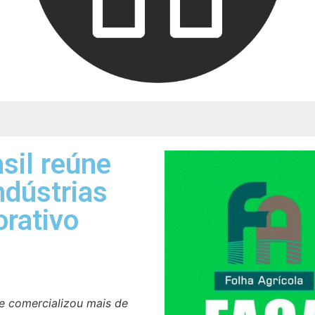
sil reúne
ndústrias
rativo
 e comercializou mais de