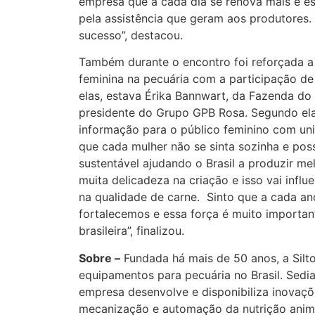
empresa que a cada dia se renova mais e 
pela assistência que geram aos produtores.
sucesso”, destacou.
Também durante o encontro foi reforçada a
feminina na pecuária com a participação de
elas, estava Érika Bannwart, da Fazenda do 
presidente do Grupo GPB Rosa. Segundo ela, 
informação para o público feminino com un
que cada mulher não se sinta sozinha e pos
sustentável ajudando o Brasil a produzir me
muita delicadeza na criação e isso vai infl
na qualidade de carne. Sinto que a cada a
fortalecemos e essa força é muito importan
brasileira”, finalizou.
Sobre –
Fundada há mais de 50 anos, a Silt
equipamentos para pecuária no Brasil. Sedi
empresa desenvolve e disponibiliza inovaçõ
mecanização e automação da nutrição animal