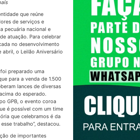
país
entidade que reúne
dores de serviços e
da pecuária nacional e
de atuação. Para celebrar
focada no desenvolvimento
 abril, o Leilão Aniversário
 foi preparado uma
ue para a venda de 1.500
eberam lances de diversas
 acima do esperado.
po GPB, o evento coroa
ue é possível com um time
tória que celebramos é da
esse trabalho”, destacou.
ção de importantes