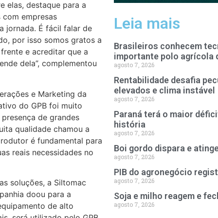
re elas, destaque para a
as com empresas
Leia mais
jornada. É fácil falar de
o, por isso somos gratos a
Brasileiros conhecem tec
 frente e acreditar que a
importante polo agrícola 
epende dela”, complementou
agosto 7, 2026
Rentabilidade desafia pec
elevados e clima instável
erações e Marketing da
agosto 7, 2026
ativo do GPB foi muito
Paraná terá o maior défic
a presença de grandes
história
uita qualidade chamou a
agosto 7, 2026
produtor é fundamental para
Boi gordo dispara e ating
uas reais necessidades no
agosto 7, 2026
PIB do agronegócio regist
agosto 7, 2026
s soluções, a Siltomac
mpanhia doou para a
Soja e milho reagem e fe
agosto 7, 2026
equipamento de alto
s, será utilizado pelo GPB