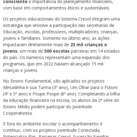
consciente
e importância do planejamento financeiro,
com base em comportamentos éticos e sustentáveis.
Os projetos educacionais do Sistema Cresol integram uma
estratégia que envolve a participação das secretarias de
Educação, escolas, professores, multiplicadores, crianças,
jovens e familiares. Somente no último ano, as ações
impactaram diretamente mais de
23 mil crianças e
jovens
, em mais de
500 escolas
parceiras em 14 estados
do país. Os números representam uma expansão dos
programas, que em 2022 haviam alcançado 15 mil
crianças e jovens.
No Ensino Fundamental, são aplicados os projetos
Mesadinha e sua Turma (3º ano), Um Olhar para o Futuro
(4º e 5º ano) e Poupe Poupe (6º ano). Completando a trilha
da educação financeira na escola, os alunos da 2ª série do
Ensino Médio podem participar do Juventude
Cooperativista.
E fora do ambiente escolar o acompanhamento é
contínuo, com os projetos Juventude Conectada,
Potencializa Elas, Parceiras Cresol, Sucessão Familiar,