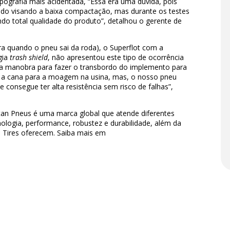
pografia mais acidentada, “Essa era uma dúvida, pois
o visando a baixa compactação, mas durante os testes
o total qualidade do produto”, detalhou o gerente de
 quando o pneu sai da roda), o Superflot com a
gia
trash shield
, não apresentou este tipo de ocorrência
te a manobra para fazer o transbordo do implemento para
o a cana para a moagem na usina, mas, o nosso pneu
consegue ter alta resistência sem risco de falhas”,
itan Pneus é uma marca global que atende diferentes
ologia, performance, robustez e durabilidade, além da
 Tires oferecem. Saiba mais em