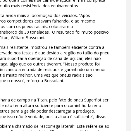
sso porque a colheita de cana-de-açúcar é mais complexa
 muito mais resistência dos equipamentos.
lta ainda mais a locomoção dos veículos. “Após
tros competidores estavam falhando, e ao mesmo
itos com os pneus radiais, colocaram o
ansbordo de 30 toneladas. O resultado foi muito positivo
itan, William Bossolani.
 mais resistente, mostrou-se também eficiente contra a
rvado nos testes é que devido a região no talão do pneu
ara suportar a operação de cana-de-açúcar, eles não
aça, algo que os outros tiveram. “Nosso produto foi
nimizando a entrada de resíduos e garantindo um menor
ot é muito melhor, uma vez que pneus radiais são
ue o nosso”, reforçou Bossolani.
aria de campo na Titan, pelo fato do pneu Superflot ser
le não teria altura suficiente para o caminhão fazer o
metros para a gaiola poder descarregar a produção.
 isso não é verdade, pois a altura é suficiente”, disse.
roblema chamado de “escorrega lateral”. Este refere-se ao