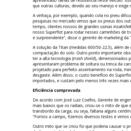
apresentado falhas de resistência neste veículo. I
que outras culturas, devido ao seu manejo e exige
A vinhaça, por exemplo, quando cola no pneu dificu
pesquisas no mercado vimos que os pneus dos ou
tempo, clientes nossos de grandes usinas insatisfe
nosso Superflot para rodar nesses caminhões de tr
e surpreendente”, disse o gerente de marketing da T
A solução da Titan (medidas 600/50-22.5), além de
compactação do solo. Outro ponto importante obse
ter a alta tecnologia (
trash shield
), dimensionados p
apresentaram problema de soltura ou trinca da carc
projetado para perfeito assentamento na roda, mi
desgaste. Além disso, o custo benefício do Superfl
importados, e custam pelo menos três vezes mais q
Eficiência comprovada
De acordo com José Luiz Coelho, Gerente de engenh
mais baixos que os radiais, criou-se o mito de que e
transbordo da carga, ou seja, faltaria alguns centí
“Fomos a campo, fizemos diversos testes e vimos que
Outro mito que se criou foi que poderia causar o p