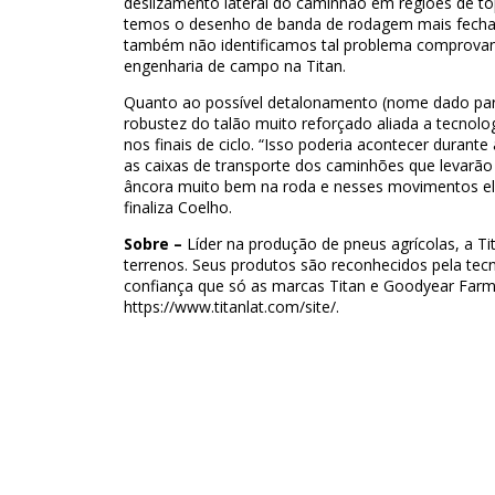
deslizamento lateral do caminhão em regiões de to
temos o desenho de banda de rodagem mais fechad
também não identificamos tal problema comprovand
engenharia de campo na Titan.
Quanto ao possível detalonamento (nome dado para
robustez do talão muito reforçado aliada a tecnolo
nos finais de ciclo. “Isso poderia acontecer duran
as caixas de transporte dos caminhões que levarã
âncora muito bem na roda e nesses movimentos ele 
finaliza Coelho.
Sobre –
Líder na produção de pneus agrícolas, a T
terrenos. Seus produtos são reconhecidos pela tecn
confiança que só as marcas Titan e Goodyear Farm
https://www.titanlat.com/site/.