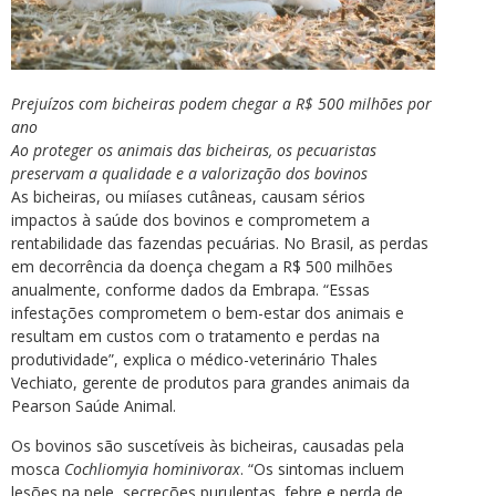
Prejuízos com bicheiras podem chegar a R$ 500 milhões por
ano
Ao proteger os animais das bicheiras, os pecuaristas
preservam a qualidade e a valorização dos bovinos
As bicheiras, ou miíases cutâneas, causam sérios
impactos à saúde dos bovinos e comprometem a
rentabilidade das fazendas pecuárias. No Brasil, as perdas
em decorrência da doença chegam a R$ 500 milhões
anualmente, conforme dados da Embrapa. “Essas
infestações comprometem o bem-estar dos animais e
resultam em custos com o tratamento e perdas na
produtividade”, explica o médico-veterinário Thales
Vechiato, gerente de produtos para grandes animais da
Pearson Saúde Animal.
Os bovinos são suscetíveis às bicheiras, causadas pela
mosca
Cochliomyia hominivorax
. “Os sintomas incluem
lesões na pele, secreções purulentas, febre e perda de