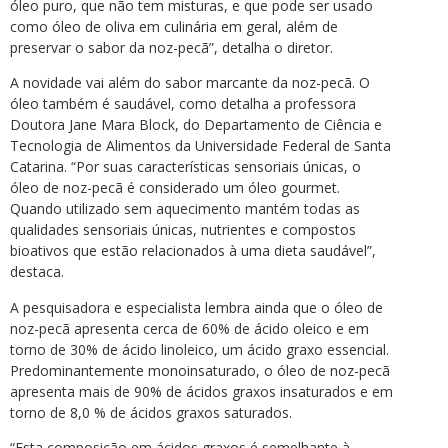
óleo puro, que não tem misturas, e que pode ser usado
como óleo de oliva em culinária em geral, além de
preservar o sabor da noz-pecã”, detalha o diretor.
A novidade vai além do sabor marcante da noz-pecã. O
óleo também é saudável, como detalha a professora
Doutora Jane Mara Block, do Departamento de Ciência e
Tecnologia de Alimentos da Universidade Federal de Santa
Catarina. “Por suas características sensoriais únicas, o
óleo de noz-pecã é considerado um óleo gourmet.
Quando utilizado sem aquecimento mantém todas as
qualidades sensoriais únicas, nutrientes e compostos
bioativos que estão relacionados à uma dieta saudável”,
destaca.
A pesquisadora e especialista lembra ainda que o óleo de
noz-pecã apresenta cerca de 60% de ácido oleico e em
torno de 30% de ácido linoleico, um ácido graxo essencial.
Predominantemente monoinsaturado, o óleo de noz-pecã
apresenta mais de 90% de ácidos graxos insaturados e em
torno de 8,0 % de ácidos graxos saturados.
“Esta composição em ácidos graxos é semelhante à