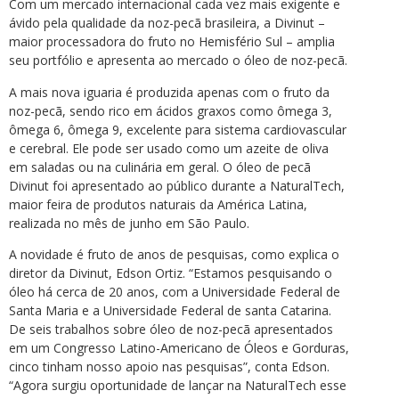
Com um mercado internacional cada vez mais exigente e
ávido pela qualidade da noz-pecã brasileira, a Divinut –
maior processadora do fruto no Hemisfério Sul – amplia
seu portfólio e apresenta ao mercado o óleo de noz-pecã.
A mais nova iguaria é produzida apenas com o fruto da
noz-pecã, sendo rico em ácidos graxos como ômega 3,
ômega 6, ômega 9, excelente para sistema cardiovascular
e cerebral. Ele pode ser usado como um azeite de oliva
em saladas ou na culinária em geral. O óleo de pecã
Divinut foi apresentado ao público durante a NaturalTech,
maior feira de produtos naturais da América Latina,
realizada no mês de junho em São Paulo.
A novidade é fruto de anos de pesquisas, como explica o
diretor da Divinut, Edson Ortiz. “Estamos pesquisando o
óleo há cerca de 20 anos, com a Universidade Federal de
Santa Maria e a Universidade Federal de santa Catarina.
De seis trabalhos sobre óleo de noz-pecã apresentados
em um Congresso Latino-Americano de Óleos e Gorduras,
cinco tinham nosso apoio nas pesquisas”, conta Edson.
“Agora surgiu oportunidade de lançar na NaturalTech esse