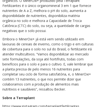
orgânicos. O MinerOxi+ produzido pela Terraplant
Fertilizantes é o único organomineral 3 em 1 que fornece
nutrientes de A a Z, melhora o pH do solo, aumenta a
disponibilidade de nutrientes, disponibiliza matéria
orgânica no solo e melhora a Capacidade de Troca
Catiônica (CTC) do solo, ou seja, a quantidade de cargas
negativas que o solo possui.
Embora o MinerOxi+ já está vem sendo utilizado em
lavouras de cereais de inverno, como o trigo e em culturas
de cobertura para o solo no sul do Brasil, o fertilizante irá
atender multicultivos. “Vamos disponibilizar ao mercado
sete formulações, da soja até hortifrutis, todas com
benefícios para o solo e para o cultivo. E, vale lembrar que
a planta precisa de pelo menos 16 nutrientes para
completar seu ciclo de forma satisfatória, e, o MinerOxi+
contém 13 nutrientes, o que nos permite dizer que
colaboramos com a produção de alimentos mais
nutritivos e saudáveis”, ressaltou Becker.
Sobre a Terraplant
https://www.instagram.com/terraplantfertilizantes