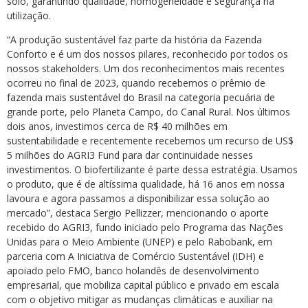
solo, garantindo qualidade, homogeneidade e segurança na
utilização.
“A produção sustentável faz parte da história da Fazenda
Conforto e é um dos nossos pilares, reconhecido por todos os
nossos stakeholders. Um dos reconhecimentos mais recentes
ocorreu no final de 2023, quando recebemos o prêmio de
fazenda mais sustentável do Brasil na categoria pecuária de
grande porte, pelo Planeta Campo, do Canal Rural. Nos últimos
dois anos, investimos cerca de R$ 40 milhões em
sustentabilidade e recentemente recebemos um recurso de US$
5 milhões do AGRI3 Fund para dar continuidade nesses
investimentos. O biofertilizante é parte dessa estratégia. Usamos
o produto, que é de altíssima qualidade, há 16 anos em nossa
lavoura e agora passamos a disponibilizar essa solução ao
mercado”, destaca Sergio Pellizzer, mencionando o aporte
recebido do AGRI3, fundo iniciado pelo Programa das Nações
Unidas para o Meio Ambiente (UNEP) e pelo Rabobank, em
parceria com A Iniciativa de Comércio Sustentável (IDH) e
apoiado pelo FMO, banco holandês de desenvolvimento
empresarial, que mobiliza capital público e privado em escala
com o objetivo mitigar as mudanças climáticas e auxiliar na