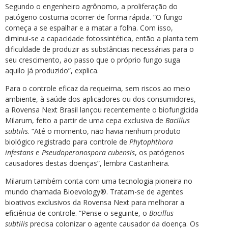
Segundo o engenheiro agrônomo, a proliferação do
patógeno costuma ocorrer de forma rápida. “O fungo
começa a se espalhar e a matar a folha. Com isso,
diminui-se a capacidade fotossintética, então a planta tem
dificuldade de produzir as substâncias necessárias para o
seu crescimento, ao passo que o próprio fungo suga
aquilo já produzido”, explica.
Para o controle eficaz da requeima, sem riscos ao meio
ambiente, à saúde dos aplicadores ou dos consumidores,
a Rovensa Next Brasil lançou recentemente o biofungicida
Milarum, feito a partir de uma cepa exclusiva de
Bacillus
subtilis
. “Até o momento, não havia nenhum produto
biológico registrado para controle de
Phytophthora
infestans
e
Pseudoperonospora cubensis
, os patógenos
causadores destas doenças”, lembra Castanheira.
Milarum também conta com uma tecnologia pioneira no
mundo chamada Bioevology®. Tratam-se de agentes
bioativos exclusivos da Rovensa Next para melhorar a
eficiência de controle. “Pense o seguinte, o
Bacillus
subtilis
precisa colonizar o agente causador da doença. Os