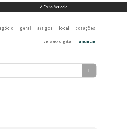
A Folha Agrícola
egócio
geral
artigos
local
cotações
versão digital
anuncie