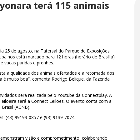
ayonara terá 115 animais
dia 25 de agosto, na Tatersal do Parque de Exposições
rabalhos está marcado para 12 horas (horário de Brasília).
 e vacas paridas e prenhes.
ista a qualidade dos animais ofertados e a retomada dos
va é muito boa”, comenta Rodrigo Belique, da Fazenda
vidados será realizada pelo Youtube da Connectplay. A
leiloeira será a Connect Leilões. O evento conta com a
 Brasil (ACNB).
s: (43) 99193-0857 e (93) 9139-7074.
NB demonstram visão e comprometimento, colaborando