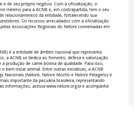
e e de seu próprio negócio. Com a oficialização, o
lário mínimo para a ACNB e, em contrapartida, tem o seu
 de relacionamentos da entidade, fortalecendo sua
vestidores. Os recursos arrecadados com a oficialização
e pelas Associações Regionais do Nelore conveniadas em
CNB) é a entidade de âmbito nacional que representa
nos, a ACNB se dedica ao fomento, defesa e valorização
e a produção de carne bovina de qualidade. Para isso,
e o bem-estar animal. Entre outras iniciativas, a ACNB
gs Nacionais (Nelore, Nelore Mocho e Nelore Pelagens) e
a mais importante da pecuária brasileira, representando
mais informações, acesse www.nelore.org.br e acompanhe