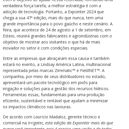
verdadeira força tarefa, a melhor estratégia é com a
adoção de tecnologia. Portanto, a Expointer 2024 que
chega a sua 47ª edição, mais do que nunca, tem uma
grande importância para o povo gaúcho e neste cenário. A
feira, que acontece de 24 de agosto a 1 de setembro, em
Esteio, reunirá grandes fabricantes e agroindústrias com o
objetivo de mostrar aos visitantes o que há de mais
inovador no setor e com condições especiais.
Entre as empresas que abraçaram essa causa e também
estará no evento, a Lindsay América Latina, multinacional
representada pelas marcas Zimmatic™ e FieldNET™. A
companhia, por meio de seus distribuidores no estado,
apresentará um pacote tecnológico em pivôs para
irrigação e soluções para a gestão dos recursos hídricos.
Ferramentas essas, fundamentais para uma produção
eficiente, sustentável e rentável que ajudam a minimizar
os impactos climáticos nas lavouras.
De acordo com
Lauricio
Madaloz, gerente técnico e
comercial na
Irrigatec, esta edição da Expointer mais do que
nunca será importante, pois é preciso uma união e de todos