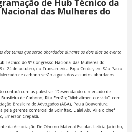
gramação de Hub Técnico da
 Nacional das Mulheres do
ns dos temas que serão abordados durante os dois dias de evento
ub Técnico do 9º Congresso Nacional das Mulheres do
23 e 24 de outubro, no Transamerica Expo Center, em São Paulo
e o Mercado de carbono serão alguns dos assuntos abordados
ção contará com as palestras “Desvendando o mercado de
rasileira de Carbono, Rita Ferrão; “Alivi: alimento e vida”, com
iação Brasileira de Advogados (ABA), Paula Boaventura;
da pela gerente comercial da Solinftec, Dalal Abu Ali e o chief
ec, Emerson Crepaldi.
ente da Associação De Olho no Material Escolar, Letícia Jacintho,