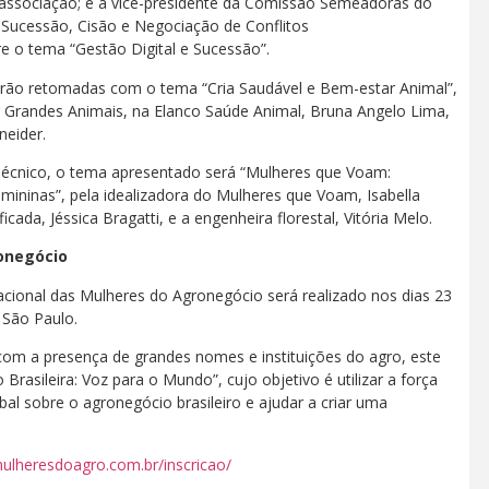
associação; e a vice-presidente da Comissão Semeadoras do
m Sucessão, Cisão e Negociação de Conflitos
re o tema “Gestão Digital e Sucessão”.
serão retomadas com o tema “Cria Saudável e Bem-estar Animal”,
Grandes Animais, na Elanco Saúde Animal, Bruna Angelo Lima,
neider.
écnico, o tema apresentado será “Mulheres que Voam:
ininas”, pela idealizadora do Mulheres que Voam, Isabella
icada, Jéssica Bragatti, e a engenheira florestal, Vitória Melo.
onegócio
ional das Mulheres do Agronegócio será realizado nos dias 23
 São Paulo.
 com a presença de grandes nomes e instituições do agro, este
asileira: Voz para o Mundo”, cujo objetivo é utilizar a força
al sobre o agronegócio brasileiro e ajudar a criar uma
lheresdoagro.com.br/inscricao/