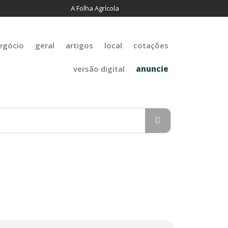
A Folha Agrícola
egócio
geral
artigos
local
cotações
versão digital
anuncie