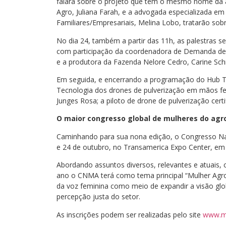
falará sobre o projeto que tem o mesmo nome da 
Agro, Juliana Farah, e a advogada especializada e
Familiares/Empresariais, Melina Lobo, tratarão sob
No dia 24, também a partir das 11h, as palestras 
com participação da coordenadora de Demanda de 
e a produtora da Fazenda Nelore Cedro, Carine Sch
Em seguida, e encerrando a programação do Hub T
Tecnologia dos drones de pulverização em mãos fem
Junges Rosa; a piloto de drone de pulverização certif
O maior congresso global de mulheres do agr
Caminhando para sua nona edição, o Congresso Nac
e 24 de outubro, no Transamerica Expo Center, em
Abordando assuntos diversos, relevantes e atuais,
ano o CNMA terá como tema principal “Mulher Agro Br
da voz feminina como meio de expandir a visão glob
percepção justa do setor.
As inscrições podem ser realizadas pelo site
www.mu