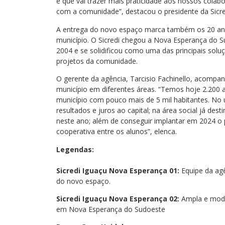
e que vai trazer mais praticidade aos nossos colabo
com a comunidade”, destacou o presidente da Sicred
A entrega do novo espaço marca também os 20 anos
município. O Sicredi chegou a Nova Esperança do
2004 e se solidificou como uma das principais soluç
projetos da comunidade.
O gerente da agência, Tarcisio Fachinello, acompa
município em diferentes áreas. “Temos hoje 2.200
município com pouco mais de 5 mil habitantes. No 
resultados e juros ao capital; na área social já des
neste ano; além de conseguir implantar em 2024 o 
cooperativa entre os alunos”, elenca.
Legendas:
Sicredi Iguaçu Nova Esperança 01:
Equipe da ag
do novo espaço.
Sicredi Iguaçu Nova Esperança 02:
Ampla e moder
em Nova Esperança do Sudoeste