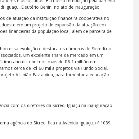
radores e associados. É a nossa retribuição pela parceria
i Iguaçu, Eleutério Benin, no ato de inauguração.
 de atuação da instituição financeira cooperativa no
 Sudoeste em um projeto de expansão da atuação em
ões financeiras da população local, além de parceira de
nhou essa evolução e destaca os números do Sicredi no
 associados, um excelente share de mercado em um
último ano distribuímos mais de R$ 1 milhão em
tinamos cerca de R$ 60 mil a projetos via Fundo Social,
projeto A União Faz a Vida, para fomentar a educação
ência com os diretores da Sicredi Iguaçu na inauguração
na agência do Sicredi fica na Avenida Iguaçu, nº 1039,