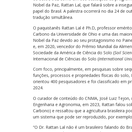
Nobel da Paz, Rattan Lal, que falará sobre a inseg
papel do Brasil. A palestra ocorrerá no dia 24 de o
tradução simultânea.
O paquistanês Rattan Lal é Ph.D, professor emérito
Carbono da Universidade de Ohio e uma das maior
Nobel da Paz devido ao seu protagonismo no Paine
e, em 2020, vencedor do Prêmio Mundial da Aliment
Sociedade da América de Ciência do Solo (
Soil Scie
Internacional de Ciências do Solo (
International Unio
Com foco, principalmente, em pesquisas sobre sequ
funções, processos e propriedades físicas do solo, 
orientou 400 pesquisadores e foi classificado em p
2024.
O curador de conteúdo do CNMA, José Luiz Tejon, r
Engenharia e Agronomia, em 2023, Rattan falou sobr
Carbono) e ressaltou que a agricultura brasileira 
um sistema que pode ser reproduzido, por exemplo
“O Dr. Rattan Lal não é um brasileiro falando do Br