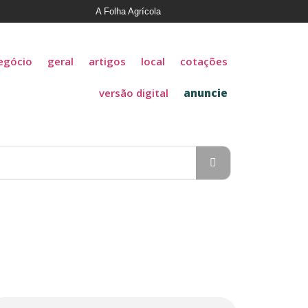
A Folha Agrícola
egócio
geral
artigos
local
cotações
versão digital
anuncie