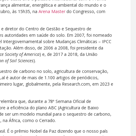
urança alimentar, energética e ambiental do mundo e o
utubro, às 15h35, na
Arena Master
do Congresso, com
 e diretor do Centro de Gestão e Sequestro de
es autoridades em saúde do solo. Em 2007, foi nomeado
l Intergovernamental sobre Mudanças Climáticas – IPCC
ação. Além disso, de 2006 a 2008, foi presidente da
nce Society of America
) e, de 2017 a 2018, da União
n of Soil Sciences
).
estro de carbono no solo, agricultura de conservação,
Lal é autor de mais de 1.100 artigos de periódicos,
rimeiro lugar, globalmente, pela Research.com, em 2023 e
elembra que, durante a 78ª Semana Oficial de
e a eficiência do plano ABC (Agricultura de Baixo
pode ser um modelo mundial para o sequestro de carbono,
, na África, como o Cerrado.
asil. É o prêmio Nobel da Paz dizendo que o nosso país