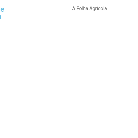
de
A Folha Agrícola
h