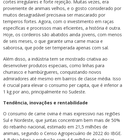
cortes irregulares e forte rejeição. Muitas vezes, era
proveniente de animais velhos, e o gosto considerado por
muitos desagradável precisava ser mascarado por
temperos fortes. Agora, com o investimento em raças
específicas e processos mais eficientes, a história é outra.
Hoje, os cordeiros são abatidos ainda jovens, com menos
de seis meses, o que garante uma carne macia e
saborosa, que pode ser temperada apenas com sal.
Além disso, a indústria tem se mostrado criativa ao
desenvolver produtos especiais, como linhas para
churrasco e hambúrgueres, conquistando novos
admiradores até mesmo em bairros de classe média. Isso
é crucial para elevar o consumo per capita, que é inferior a
1 kg por ano, principalmente no Sudeste.
Tendência, inovações e rentabilidade
O consumo de carne ovina é mais expressivo nas regiões
Sul e Nordeste, que juntas concentram bem mais de 50%
do rebanho nacional, estimado em 21,5 milhões de
animais, segundo o Censo Agropecuário de 2022 do IBGE.
A Bahia lidera a produção com 4,6 milhões de cabeças,