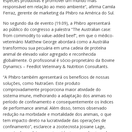
espécies produtivas e promover um mundo mais
responsável em relação ao meio ambiente”, afirma Camila
Ferraz, gerente de marketing da Phibro na América do Sul.
No segundo dia de evento (19.09), a Phibro apresentará
ao público do congresso a palestra “The Australian case:
from commodity to value-added beef”, em que o médico-
veterinário Matthew George abordará como a Austrália
transformou sua pecuária em uma cadeia de proteína
animal de elevado valor agregado e reconhecida
globalmente. O profissional é sócio-proprietário da Bovine
Dynamics – Feedlot Veterinary & Nutrition Consultants.
“A Phibro também apresentará os benefícios de nossas
soluções, como NutraGen. Este produto
comprovadamente proporciona maior atividade do
sistema imune, melhorando a adaptação dos animais no
período de confinamento e consequentemente os índices
de performance animal. Além disso, temos observado
redução na morbidade e mortalidade dos animais, o que
tem impacto direto na lucratividade das operações de
confinamento”, esclarece a zootecnista Josiane Lage,