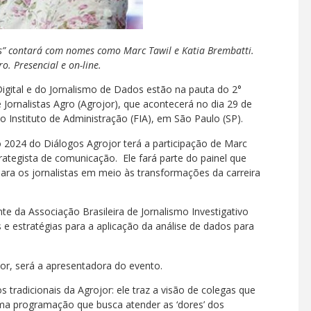
os” contará com nomes como Marc Tawil e Katia Brembatti.
o. Presencial e on-line.
igital e do Jornalismo de Dados estão na pauta do 2°
e Jornalistas Agro (Agrojor), que acontecerá no dia 29 de
o Instituto de Administração (FIA), em São Paulo (SP).
ão 2024 do Diálogos Agrojor terá a participação de Marc
strategista de comunicação. Ele fará parte do painel que
ara os jornalistas em meio às transformações da carreira
e da Associação Brasileira de Jornalismo Investigativo
 e estratégias para a aplicação da análise de dados para
jor, será a apresentadora do evento.
tradicionais da Agrojor: ele traz a visão de colegas que
ma programação que busca atender as ‘dores’ dos