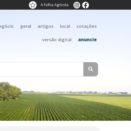
A Folha Agrícola
egócio
geral
artigos
local
cotações
versão digital
anuncie