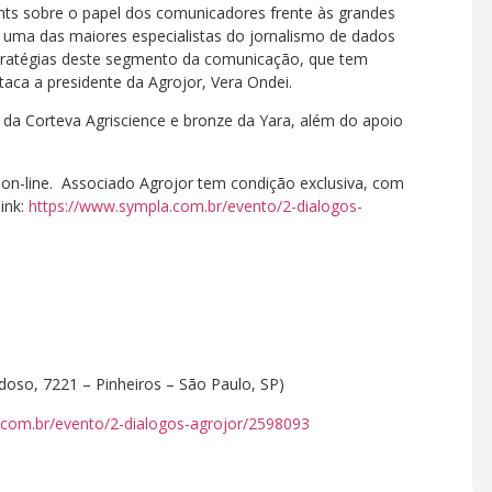
ghts sobre o papel dos comunicadores frente às grandes
ma das maiores especialistas do jornalismo de dados
tratégias deste segmento da comunicação, que tem
taca a presidente da Agrojor, Vera Ondei.
 da Corteva Agriscience e bronze da Yara, além do apoio
 on-line. Associado Agrojor tem condição exclusiva, com
ink:
https://www.sympla.com.br/evento/2-dialogos-
oso, 7221 – Pinheiros – São Paulo, SP)
.com.br/evento/2-dialogos-agrojor/2598093