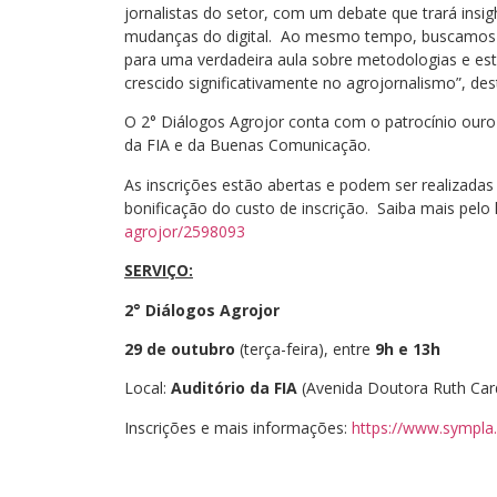
jornalistas do setor, com um debate que trará insi
mudanças do digital. Ao mesmo tempo, buscamos u
para uma verdadeira aula sobre metodologias e es
crescido significativamente no agrojornalismo”, des
O 2° Diálogos Agrojor conta com o patrocínio ouro
da FIA e da Buenas Comunicação.
As inscrições estão abertas e podem ser realizadas
bonificação do custo de inscrição. Saiba mais pelo l
agrojor/2598093
SERVIÇO:
2° Diálogos Agrojor
29 de outubro
(terça-feira), entre
9h e 13h
Local:
Auditório da FIA
(Avenida Doutora Ruth Card
Inscrições e mais informações:
https://www.sympla