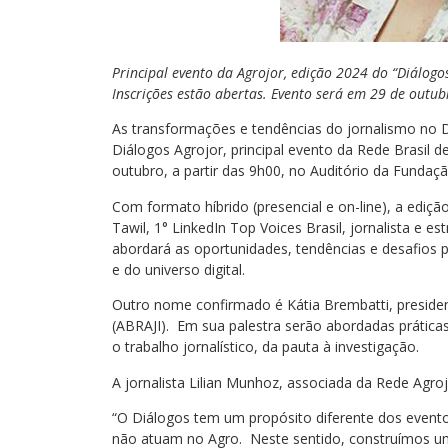
Principal evento da Agrojor, edição 2024 do “Diálog
Inscrições estão abertas. Evento será em 29 de outubr
As transformações e tendências do jornalismo no D
Diálogos Agrojor, principal evento da Rede Brasil d
outubro, a partir das 9h00, no Auditório da Fundaçã
Com formato híbrido (presencial e on-line), a ediç
Tawil, 1° LinkedIn Top Voices Brasil, jornalista e e
abordará as oportunidades, tendências e desafios p
e do universo digital.
Outro nome confirmado é Kátia Brembatti, president
(ABRAJI). Em sua palestra serão abordadas práticas
o trabalho jornalístico, da pauta à investigação.
A jornalista Lilian Munhoz, associada da Rede Agro
“O Diálogos tem um propósito diferente dos eventos 
não atuam no Agro. Neste sentido, construímos u