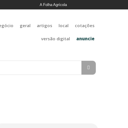
A Folha Agrícola
egócio
geral
artigos
local
cotações
versão digital
anuncie