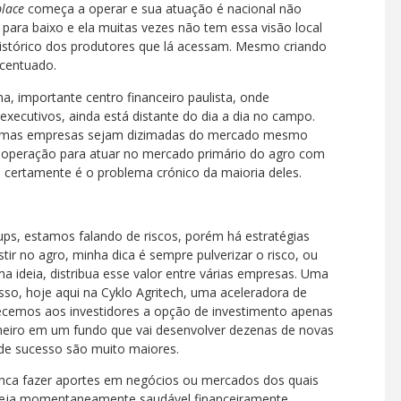
lace
começa a operar e sua atuação é nacional não
para baixo e ela muitas vezes não tem essa visão local
 histórico dos produtores que lá acessam. Mesmo criando
acentuado.
a, importante centro financeiro paulista, onde
xecutivos, ainda está distante do dia a dia no campo.
lgumas empresas sejam dizimadas do mercado mesmo
 operação para atuar no mercado primário do agro com
certamente é o problema crónico da maioria deles.
s, estamos falando de riscos, porém há estratégias
ir no agro, minha dica é sempre pulverizar o risco, ou
a ideia, distribua esse valor entre várias empresas. Uma
isso, hoje aqui na Cyklo Agritech, uma aceleradora de
ecemos aos investidores a opção de investimento apenas
nheiro em um fundo que vai desenvolver dezenas de novas
e sucesso são muito maiores.
unca fazer aportes em negócios ou mercados dos quais
eja momentaneamente saudável financeiramente