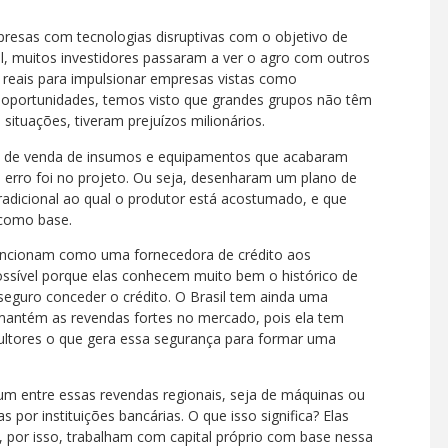
esas com tecnologias disruptivas com o objetivo de
al, muitos investidores passaram a ver o agro com outros
e reais para impulsionar empresas vistas como
portunidades, temos visto que grandes grupos não têm
ituações, tiveram prejuízos milionários.
, de venda de insumos e equipamentos que acabaram
 erro foi no projeto. Ou seja, desenharam um plano de
adicional ao qual o produtor está acostumado, e que
 como base.
a funcionam como uma fornecedora de crédito aos
possível porque elas conhecem muito bem o histórico de
 seguro conceder o crédito. O Brasil tem ainda uma
 mantém as revendas fortes no mercado, pois ela tem
cultores o que gera essa segurança para formar uma
um entre essas revendas regionais, seja de máquinas ou
por instituições bancárias. O que isso significa? Elas
, por isso, trabalham com capital próprio com base nessa