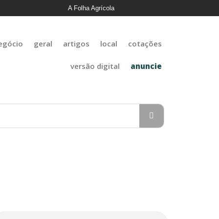
A Folha Agrícola
egócio
geral
artigos
local
cotações
versão digital
anuncie