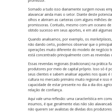
promissor.
Somado a tudo isso diariamente surgem novas empr
alavancar ainda mais o setor. Diante deste potenci
olhos e abriram as carteiras com alguns milhões d
promissoras. Contudo, mesmo com um oceano de o
obtido sucesso em seus aportes, e em até algumas s
Quando analisamos, por exemplo, os
marketplaces
não dando certo, podemos observar que o principal
operações muito diferente do modelo de negócio tr
está concentrado principalmente com as revendas
Essas revendas regionais (tradicionais) na prátic
produtores por meio de capital próprio. Isso só é 
seus clientes e sabem analisar aqueles nos quais é
cultura no mercado primário muito regional e isso
capacidade de estar presente no dia a dia dos agri
relação de confiança.
Aqui vale uma reflexão: uma característica em com
insumos, é que geralmente elas não são alavancadas 
não querem ser avalistas de dívidas dos produtores