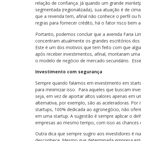
relação de confiança. Já quando um grande
marketp
segmentada (regionalizada), sua atuação é de cima 
que a revenda tem, afinal não conhece o perfil ou
regras para fornecer crédito, há o fator risco bem 
Portanto, podemos concluir que a avenida Faria Lim
concentram atualmente os grandes escritórios dos e
Este é um dos motivos que tem feito com que a
após receber investimentos, afinal, montaram uma
o modelo de negócio de mercado secundário. Esse 
Investimento com segurança
Sempre quando falamos em investimento em startup
para minimizar isso. Para aqueles que buscam invest
seja, em vez de aportar altos valores apenas em um
alternativa, por exemplo, são as aceleradoras. Por 
startups, 100% dedicada ao agronegócio, não ofer
em uma startup. A sugestão é sempre aplicar o di
empresas ao mesmo tempo, com isso as chances d
Outra dica que sempre sugiro aos investidores é n
desconhece. Mesmo que determinada empresa est