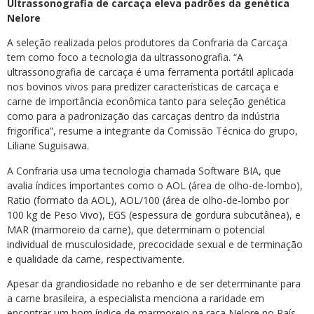
Ultrassonografia de carcaça eleva padrões da genética
Nelore
A seleção realizada pelos produtores da Confraria da Carcaça
tem como foco a tecnologia da ultrassonografia. “A
ultrassonografia de carcaça é uma ferramenta portátil aplicada
nos bovinos vivos para predizer características de carcaça e
carne de importância econômica tanto para seleção genética
como para a padronização das carcaças dentro da indústria
frigorífica”, resume a integrante da Comissão Técnica do grupo,
Liliane Suguisawa.
A Confraria usa uma tecnologia chamada Software BIA, que
avalia índices importantes como o AOL (área de olho-de-lombo),
Ratio (formato da AOL), AOL/100 (área de olho-de-lombo por
100 kg de Peso Vivo), EGS (espessura de gordura subcutânea), e
MAR (marmoreio da carne), que determinam o potencial
individual de musculosidade, precocidade sexual e de terminação
e qualidade da carne, respectivamente.
Apesar da grandiosidade no rebanho e de ser determinante para
a carne brasileira, a especialista menciona a raridade em
encontrar um bom índice de marmoreio na raça Nelore no País.