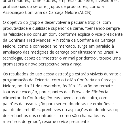
atrai criadores, fornecedores, empresas do setor, investidores,
profissionais do setor e grupos de produtores, como a
Associação Confraria da Carcaça Nelore (ACCN).
O objetivo do grupo é desenvolver a pecuária tropical com
produtividade e qualidade superior da carne, “pensando sempre
na felicidade do consumidor”, conforme explica o vice-presidente
da Confraria Fred Mendes. A história da Confraria da Carcaça
Nelore, como é conhecida no mercado, surge em paralelo à
ampliação das medições de carcaça por ultrassom no Brasil. A
tecnologia, capaz de “mostrar o animal por dentro”, trouxe uma
promissora e nova perspectiva para a raça.
Os resultados do uso dessa estratégia estarão visíveis durante a
programação da Feicorte, com o Leilão Confraria da Carcaça
Nelore, no dia 21 de novembro, às 20h. “Estarão no remate
touros de exceção, participantes das Provas de Eficiência
Alimentar da Confraria; fêmeas jovens top de safra, com
padrões da associação para serem doadoras de embriões e
pacote de embriões, prenhezes ou aspirações de doadoras top
dos rebanhos dos confrades – como são chamados os
membros do grupo”, resume o vice-presidente.