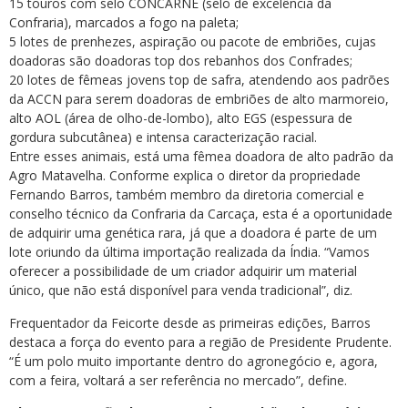
15 touros com selo CONCARNE (selo de excelência da
Confraria), marcados a fogo na paleta;
5 lotes de prenhezes, aspiração ou pacote de embriões, cujas
doadoras são doadoras top dos rebanhos dos Confrades;
20 lotes de fêmeas jovens top de safra, atendendo aos padrões
da ACCN para serem doadoras de embriões de alto marmoreio,
alto AOL (área de olho-de-lombo), alto EGS (espessura de
gordura subcutânea) e intensa caracterização racial.
Entre esses animais, está uma fêmea doadora de alto padrão da
Agro Matavelha. Conforme explica o diretor da propriedade
Fernando Barros, também membro da diretoria comercial e
conselho técnico da Confraria da Carcaça, esta é a oportunidade
de adquirir uma genética rara, já que a doadora é parte de um
lote oriundo da última importação realizada da Índia. “Vamos
oferecer a possibilidade de um criador adquirir um material
único, que não está disponível para venda tradicional”, diz.
Frequentador da Feicorte desde as primeiras edições, Barros
destaca a força do evento para a região de Presidente Prudente.
“É um polo muito importante dentro do agronegócio e, agora,
com a feira, voltará a ser referência no mercado”, define.