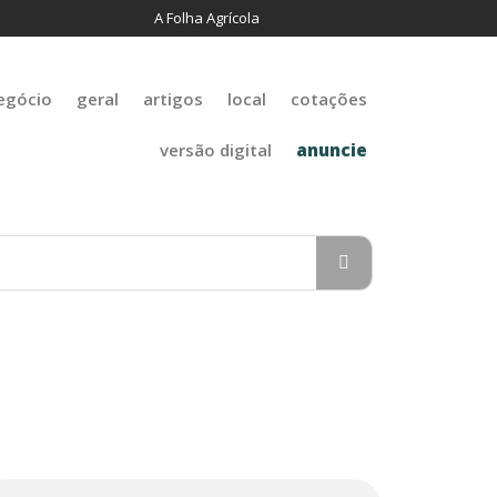
A Folha Agrícola
egócio
geral
artigos
local
cotações
versão digital
anuncie