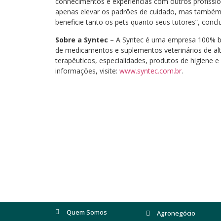
conhecimentos e experiências com outros profissi
apenas elevar os padrões de cuidado, mas também
beneficie tanto os pets quanto seus tutores”, conclui
Sobre a Syntec
– A Syntec é uma empresa 100% bra
de medicamentos e suplementos veterinários de alta 
terapêuticos, especialidades, produtos de higiene 
informações, visite:
www.syntec.com.br
.
Quem Somos
Agronegócio