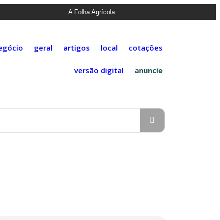
A Folha Agrícola
egócio
geral
artigos
local
cotações
versão digital
anuncie