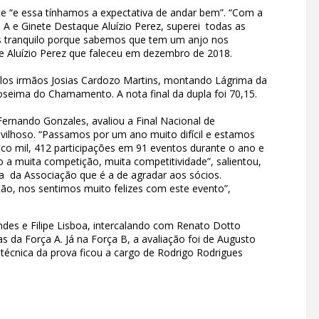
ente “e essa tínhamos a expectativa de andar bem”. “Com a
 A e Ginete Destaque Aluízio Perez, superei todas as
is tranquilo porque sabemos que tem um anjo nos
e Aluízio Perez que faleceu em dezembro de 2018.
los irmãos Josias Cardozo Martins, montando Lágrima da
seima do Chamamento. A nota final da dupla foi 70,15.
ernando Gonzales, avaliou a Final Nacional de
vilhoso. “Passamos por um ano muito difícil e estamos
co mil, 412 participações em 91 eventos durante o ano e
o a muita competição, muita competitividade”, salientou,
a da Associação que é a de agradar aos sócios.
ão, nos sentimos muito felizes com este evento”,
ndes e Filipe Lisboa, intercalando com Renato Dotto
s da Força A. Já na Força B, a avaliação foi de Augusto
técnica da prova ficou a cargo de Rodrigo Rodrigues