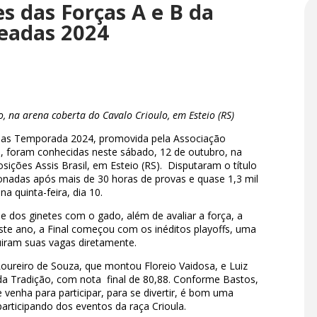
 das Forças A e B da
teadas 2024
, na arena coberta do Cavalo Crioulo, em Esteio (RS)
adas Temporada 2024, promovida pela Associação
), foram conhecidas neste sábado, 12 de outubro, na
sições Assis Brasil, em Esteio (RS). Disputaram o título
ionadas após mais de 30 horas de provas e quase 1,3 mil
na quinta-feira, dia 10.
de dos ginetes com o gado, além de avaliar a força, a
ste ano, a Final começou com os inéditos playoffs, uma
uiram suas vagas diretamente.
Loureiro de Souza, que montou Floreio Vaidosa, e Luiz
da Tradição, com nota final de 80,88. Conforme Bastos,
 venha para participar, para se divertir, é bom uma
articipando dos eventos da raça Crioula.