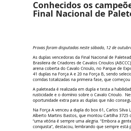
Conhecidos os campeões
Final Nacional de Pale
Provas foram disputadas neste sábado, 12 de outubro
As duplas vencedoras da Final Nacional de Palete
Brasileira de Criadores de Cavalos Crioulos (ABCCC
arena coberta do Cavalo Crioulo, no Parque de Expo
41 duplas na Força A e 20 na Força B, sendo selec
corridas totalizadas na primeira fase, que começou 
A paleteada é realizada em dupla e testa a habilida
rusticidade e o domínio sobre o Cavalo Crioulo. Ne
oportunidade extra para as duplas que não conseg
Na Força A venceu a dupla do box 61, Carlos Silva 
Alberto Martins Bastos, que montou Cartilha 3725 
“uma vitória é sempre uma alegria. “Embora a gente
conquista”, destacou, lembrando que sempre está p