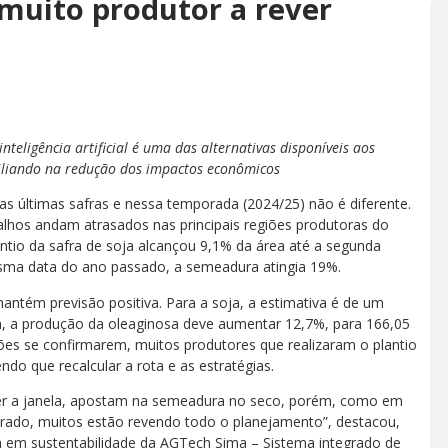
 muito produtor a rever
teligência artificial é uma das alternativas disponíveis aos
iliando na redução dos impactos econômicos
nas últimas safras e nessa temporada (2024/25) não é diferente.
alhos andam atrasados nas principais regiões produtoras do
ntio da safra de soja alcançou 9,1% da área até a segunda
sma data do ano passado, a semeadura atingia 19%.
ém previsão positiva. Para a soja, a estimativa é de um
, a produção da oleaginosa deve aumentar 12,7%, para 166,05
sões se confirmarem, muitos produtores que realizaram o plantio
do que recalcular a rota e as estratégias.
rder a janela, apostam na semeadura no seco, porém, como em
rado, muitos estão revendo todo o planejamento”, destacou,
a em sustentabilidade da AGTech Sima – Sistema integrado de