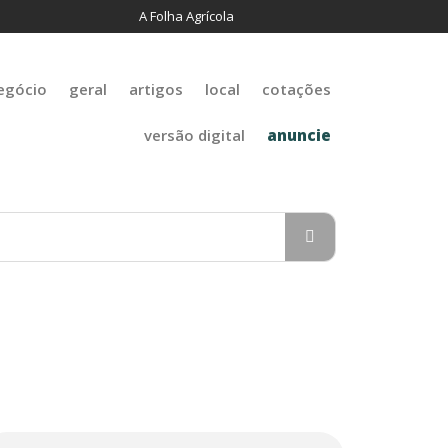
A Folha Agrícola
egócio
geral
artigos
local
cotações
versão digital
anuncie