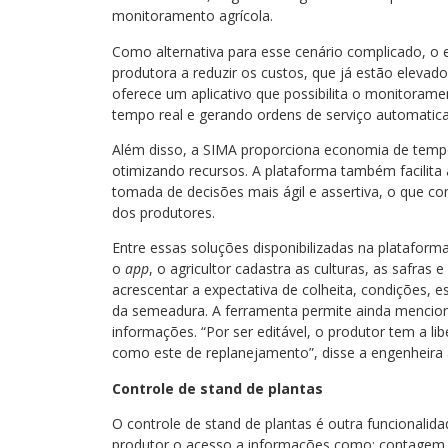
monitoramento agrícola.
Como alternativa para esse cenário complicado, o e
produtora a reduzir os custos, que já estão elevado
oferece um aplicativo que possibilita o monitora
tempo real e gerando ordens de serviço automatic
Além disso, a SIMA proporciona economia de tempo 
otimizando recursos. A plataforma também facili
tomada de decisões mais ágil e assertiva, o que co
dos produtores.
Entre essas soluções disponibilizadas na plataform
o
app
, o agricultor cadastra as culturas, as safras
acrescentar a expectativa de colheita, condições, 
da semeadura. A ferramenta permite ainda mencionar
informações. “Por ser editável, o produtor tem a 
como este de replanejamento”, disse a engenheira
Controle de stand de plantas
O controle de stand de plantas é outra funcionalida
produtor o acesso a informações como: contagem de 