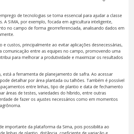
mprego de tecnologias se torna essencial para ajudar a classe
s. A SIMA, por exemplo, focada em agricultura inteligente,
mento no campo de forma georreferenciada, analisando dados em
amente.
e custos, principalmente ao evitar aplicações desnecessárias,
ta a comunicação entre as equipes no campo, promovendo uma
ntribui para melhorar a produtividade e maximizar os resultados
a, está a ferramenta de planejamento de safra. Ao acessar
 e pode detalhar por área plantada ou talhões. Também é possível
espaçamentos entre linhas, tipo de plantio e data de fechamento
 áreas de testes, variedades do híbrido, entre outras
liberdade de fazer os ajustes necessários como em momentos
 agrônoma.
de importante da plataforma da Sima, pois possibilita ao
linhas de plantio, distância, coeficiente de variação e