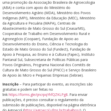
uma promoção da Associação Brasileira de Agroecologia
(ABA) e conta com apoio do Ministério do
Desenvolvimento Agrário (MDA), Ministério dos Povos
Indígenas (MPI), Ministério da Educação (MEC), Ministério
da Agricultura e Pecuária (MAPA), Centrais de
Abastecimento de Mato Grosso do Sul (Ceasa/MS),
Cooperativa de Trabalho em Desenvolvimento Rural e
Agronegócio (Coopaer), Fundação de Apoio ao
Desenvolvimento do Ensino, Ciência e Tecnologia do
Estado de Mato Grosso do Sul (Fundect), Fundação de
Apoio à Pesquisa, ao Ensino e à Cultura (Fapec), Instituto
Pantanal Sul, Subsecretaria de Políticas Públicas para
Povos Originários, Programa Nacional dos Comitês de
Cultura de Mato Grosso do Sul (PNCC) e Serviço Brasileiro
de Apoio às Micro e Pequenas Empresas (Sebrae).
Inscrição
– Para participar do evento, as inscrições são
gratuitas e podem ser feitas no
link
https://forms.gle/ijncrpqYhfQZKLPg8
. Para enviar
publicações, é preciso consultar o regulamento da
submissão de publicações, disponível na página eletrônica
do Agroecol (
https://agroecol.ufms.br/trabalhos/
). O