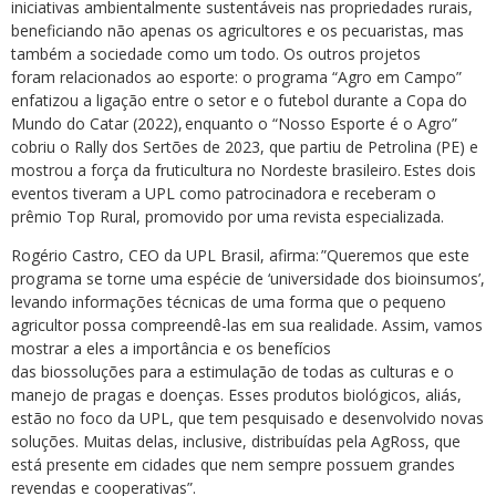
iniciativas ambientalmente sustentáveis nas propriedades rurais,
beneficiando não apenas os agricultores e os pecuaristas, mas
também a sociedade como um todo. Os outros projetos
foram relacionados ao esporte: o programa “Agro em Campo”
enfatizou a ligação entre o setor e o futebol durante a Copa do
Mundo do Catar (2022), enquanto o “Nosso Esporte é o Agro”
cobriu o Rally dos Sertões de 2023, que partiu de Petrolina (PE) e
mostrou a força da fruticultura no Nordeste brasileiro. Estes dois
eventos tiveram a UPL como patrocinadora e receberam o
prêmio Top Rural, promovido por uma revista especializada.
Rogério Castro, CEO da UPL Brasil, afirma: ”Queremos que este
programa se torne uma espécie de ‘universidade dos bioinsumos’,
levando informações técnicas de uma forma que o pequeno
agricultor possa compreendê-las em sua realidade. Assim, vamos
mostrar a eles a importância e os benefícios
das biossoluções para a estimulação de todas as culturas e o
manejo de pragas e doenças. Esses produtos biológicos, aliás,
estão no foco da UPL, que tem pesquisado e desenvolvido novas
soluções. Muitas delas, inclusive, distribuídas pela AgRoss, que
está presente em cidades que nem sempre possuem grandes
revendas e cooperativas”.