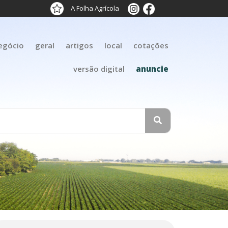
A Folha Agrícola
egócio
geral
artigos
local
cotações
versão digital
anuncie