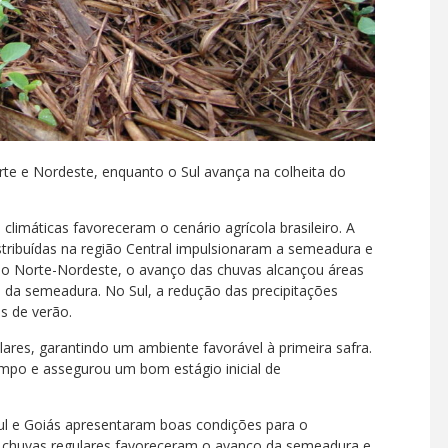
rte e Nordeste, enquanto o Sul avança na colheita do
imáticas favoreceram o cenário agrícola brasileiro. A
tribuídas na região Central impulsionaram a semeadura e
 No Norte-Nordeste, o avanço das chuvas alcançou áreas
 da semeadura. No Sul, a redução das precipitações
as de verão.
ares, garantindo um ambiente favorável à primeira safra.
mpo e assegurou um bom estágio inicial de
l e Goiás apresentaram boas condições para o
 chuvas regulares favoreceram o avanço da semeadura e