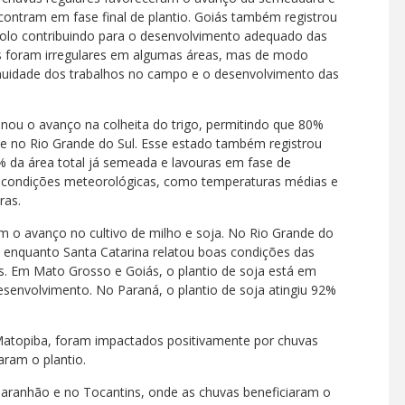
contram em fase final de plantio. Goiás também registrou
olo contribuindo para o desenvolvimento adequado das
es foram irregulares em algumas áreas, mas de modo
ntinuidade dos trabalhos no campo e o desenvolvimento das
onou o avanço na colheita do trigo, permitindo que 80%
te no Rio Grande do Sul. Esse estado também registrou
7% da área total já semeada e lavouras em fase de
s condições meteorológicas, como temperaturas médias e
ras.
am o avanço no cultivo de milho e soja. No Rio Grande do
a, enquanto Santa Catarina relatou boas condições das
s. Em Mato Grosso e Goiás, o plantio de soja está em
esenvolvimento. No Paraná, o plantio de soja atingiu 92%
Matopiba, foram impactados positivamente por chuvas
aram o plantio.
Maranhão e no Tocantins, onde as chuvas beneficiaram o