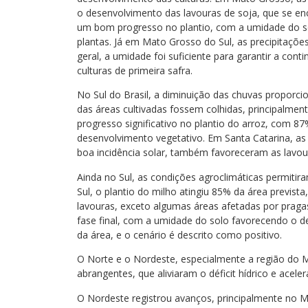
o desenvolvimento das lavouras de soja, que se en
um bom progresso no plantio, com a umidade do s
plantas. Já em Mato Grosso do Sul, as precipitaçõ
geral, a umidade foi suficiente para garantir a co
culturas de primeira safra.
No Sul do Brasil, a diminuição das chuvas proporci
das áreas cultivadas fossem colhidas, principalmen
progresso significativo no plantio do arroz, com 8
desenvolvimento vegetativo. Em Santa Catarina, a
boa incidência solar, também favoreceram as lavou
Ainda no Sul, as condições agroclimáticas permitir
Sul, o plantio do milho atingiu 85% da área previst
lavouras, exceto algumas áreas afetadas por praga
fase final, com a umidade do solo favorecendo o d
da área, e o cenário é descrito como positivo.
O Norte e o Nordeste, especialmente a região do 
abrangentes, que aliviaram o déficit hídrico e aceler
O Nordeste registrou avanços, principalmente no 