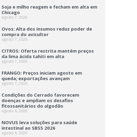
Soja e milho reagem e fecham em alta em
Chicago
agosto 7, 2026
Ovos: Alta dos insumos reduz poder de
compra do avicultor
agosto 7, 2026
CITROS: Oferta restrita mantém preços
da lima ácida tahiti em alta
agosto 7, 2026
FRANGO: Preços iniciam agosto em
queda; exportações avançam
agosto 7, 2026
Condições do Cerrado favorecem
doenças e ampliam os desafios
fitossanitários do algodão
agosto 6, 2026
NOVUS leva soluções para saúde
intestinal ao SBSS 2026
agosto 6, 2026