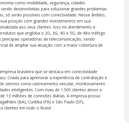
conomia como mobilidade, segurança, cidades
em sendo desenvolvidas para solucionar grandes problemas
, só serão possíveis com conectividade. Nesse âmbito,
r sua posição com grandes investimentos em sua
onalizada aos seus clientes. Isso no atendimento e
produtos que engloba o 2G, 3G, 4G e 5G, de Alto tráfego
as principais operadoras de telecomunicação, sendo
ncial de ampliar sua atuação com a maior cobertura de
empresa brasileira que se destaca em conectividade
s). Criada para aprimorar a experiência de contratação e
ende setores como rastreamento veicular, monitoramento
cidades inteligentes. Com mais de 1.500 clientes ativos e
s de 13 milhões de conexões diárias. A empresa possui
lhães (BA), Curitiba (PR) e São Paulo (SP),
a clientes em todo o Brasil.