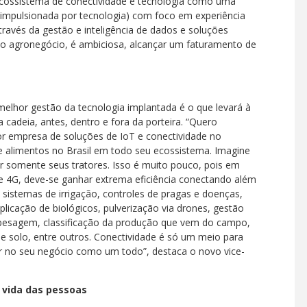
ecossistema de conectividade e tecnologia como uma
mpulsionada por tecnologia) com foco em experiência
através da gestão e inteligência de dados e soluções
no agronegócio, é ambiciosa, alcançar um faturamento de
melhor gestão da tecnologia implantada é o que levará à
 cadeia, antes, dentro e fora da porteira. “Quero
hor empresa de soluções de IoT e conectividade no
e alimentos no Brasil em todo seu ecossistema. Imagine
r somente seus tratores. Isso é muito pouco, pois em
e 4G, deve-se ganhar extrema eficiência conectando além
, sistemas de irrigação, controles de pragas e doenças,
plicação de biológicos, pulverização via drones, gestão
na pesagem, classificação da produção que vem do campo,
de solo, entre outros. Conectividade é só um meio para
ar no seu negócio como um todo”, destaca o novo vice-
 vida das pessoas