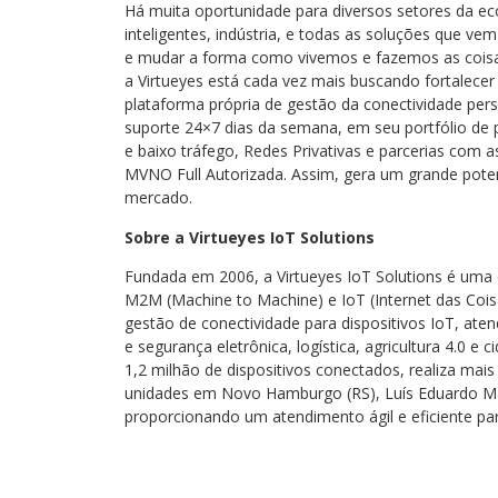
Há muita oportunidade para diversos setores da e
inteligentes, indústria, e todas as soluções que v
e mudar a forma como vivemos e fazemos as coisas
a Virtueyes está cada vez mais buscando fortalece
plataforma própria de gestão da conectividade pers
suporte 24×7 dias da semana, em seu portfólio de 
e baixo tráfego, Redes Privativas e parcerias com 
MVNO Full Autorizada. Assim, gera um grande pote
mercado.
Sobre a Virtueyes IoT Solutions
Fundada em 2006, a Virtueyes IoT Solutions é uma 
M2M (Machine to Machine) e IoT (Internet das Coisa
gestão de conectividade para dispositivos IoT, at
e segurança eletrônica, logística, agricultura 4.0 e 
1,2 milhão de dispositivos conectados, realiza mai
unidades em Novo Hamburgo (RS), Luís Eduardo Maga
proporcionando um atendimento ágil e eficiente par