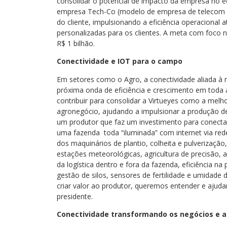
consolidar o potencial de impacto da empresa no 
empresa Tech-Co (modelo de empresa de telecom i
do cliente, impulsionando a eficiência operacional 
personalizadas para os clientes. A meta com foco 
R$ 1 bilhão.
Conectividade e IOT para o campo
Em setores como o Agro, a conectividade aliada à 
próxima onda de eficiência e crescimento em toda a
contribuir para consolidar a Virtueyes como a mel
agronegócio, ajudando a impulsionar a produção d
um produtor que faz um investimento para conecta
uma fazenda toda “iluminada” com internet via red
dos maquinários de plantio, colheita e pulverização
estações meteorológicas, agricultura de precisão, a
da logística dentro e fora da fazenda, eficiência 
gestão de silos, sensores de fertilidade e umidade 
criar valor ao produtor, queremos entender e ajud
presidente.
Conectividade transformando os negócios e a