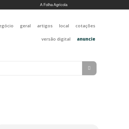
A Folha Agrícola
egócio
geral
artigos
local
cotações
versão digital
anuncie