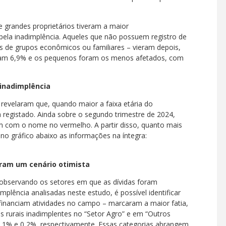
e grandes proprietários tiveram a maior
pela inadimplência. Aqueles que não possuem registro de
tes de grupos econômicos ou familiares – vieram depois,
ram 6,9% e os pequenos foram os menos afetados, com
 inadimplência
revelaram que, quando maior a faixa etária do
ia registado. Ainda sobre o segundo trimestre de 2024,
m com o nome no vermelho. A partir disso, quanto mais
 no gráfico abaixo as informações na íntegra:
aram um cenário otimista
 observando os setores em que as dívidas foram
mplência analisadas neste estudo, é possível identificar
e financiam atividades no campo – marcaram a maior fatia,
os rurais inadimplentes no “Setor Agro” e em “Outros
,1% e 0,2%, respectivamente. Essas categorias abrangem