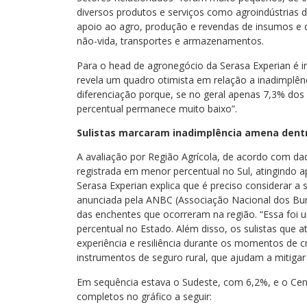
diversos produtos e serviços como agroindústrias 
apoio ao agro, produção e revendas de insumos e d
não-vida, transportes e armazenamentos.
Para o head de agronegócio da Serasa Experian é in
revela um quadro otimista em relação a inadimplênc
diferenciação porque, se no geral apenas 7,3% dos p
percentual permanece muito baixo”.
Sulistas marcaram inadimplência amena dentr
A avaliação por Região Agrícola, de acordo com da
registrada em menor percentual no Sul, atingindo 
Serasa Experian explica que é preciso considerar a
anunciada pela ANBC (Associação Nacional dos Bur
das enchentes que ocorreram na região. “Essa foi um
percentual no Estado. Além disso, os sulistas que 
experiência e resiliência durante os momentos de 
instrumentos de seguro rural, que ajudam a mitigar 
Em sequência estava o Sudeste, com 6,2%, e o Cen
completos no gráfico a seguir: