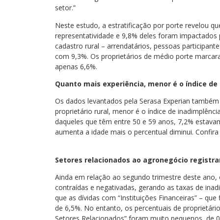
setor.”
Neste estudo, a estratificação por porte revelou qu
representatividade e 9,8% deles foram impactados 
cadastro rural – arrendatários, pessoas participan
com 9,3%. Os proprietários de médio porte marca
apenas 6,6%.
Quanto mais experiência, menor é o índice de
Os dados levantados pela Serasa Experian também 
proprietário rural, menor é o índice de inadimplênc
daqueles que têm entre 50 e 59 anos, 7,2% estava
aumenta a idade mais o percentual diminui. Confira
Setores relacionados ao agronegócio registr
Ainda em relação ao segundo trimestre deste ano,
contraídas e negativadas, gerando as taxas de inadi
que as dívidas com “Instituições Financeiras” – qu
de 6,5%. No entanto, os percentuais de proprietári
Setores Relacionados” foram muito pequenos, de 0