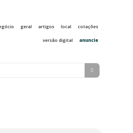
A Folha Agrícola
egócio
geral
artigos
local
cotações
versão digital
anuncie