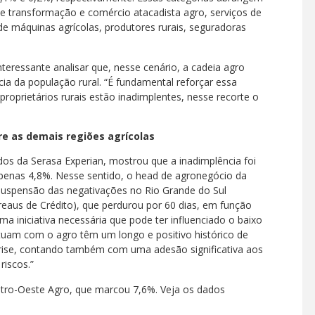
de transformação e comércio atacadista agro, serviços de
e máquinas agrícolas, produtores rurais, seguradoras
teressante analisar que, nesse cenário, a cadeia agro
ia da população rural. “É fundamental reforçar essa
roprietários rurais estão inadimplentes, nesse recorte o
e as demais regiões agrícolas
dos da Serasa Experian, mostrou que a inadimplência foi
apenas 4,8%. Nesse sentido, o head de agronegócio da
 suspensão das negativações no Rio Grande do Sul
eaus de Crédito), que perdurou por 60 dias, em função
a iniciativa necessária que pode ter influenciado o baixo
atuam com o agro têm um longo e positivo histórico de
crise, contando também com uma adesão significativa aos
riscos.”
tro-Oeste Agro, que marcou 7,6%. Veja os dados